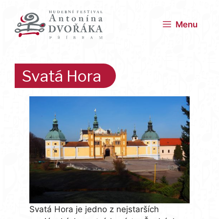
Přeskočit
na
Menu
obsah
Svatá Hora
Svatá Hora je jedno z nejstarších