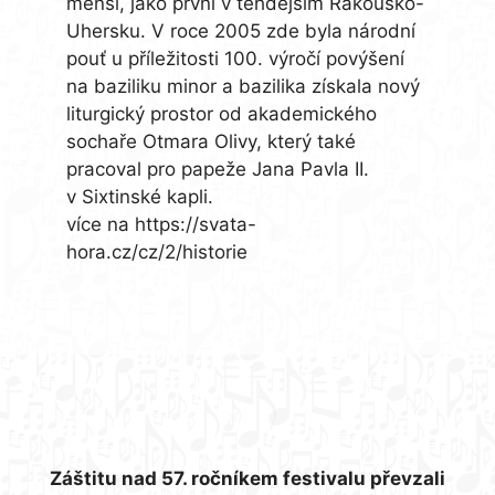
menší, jako první v tehdejším Rakousko-
Uhersku. V roce 2005 zde byla národní
pouť u příležitosti 100. výročí povýšení
na baziliku minor a bazilika získala nový
liturgický prostor od akademického
sochaře Otmara Olivy, který také
pracoval pro papeže Jana Pavla II.
v Sixtinské kapli.
více na https://svata-
hora.cz/cz/2/historie
Záštitu nad 57. ročníkem festivalu převzali