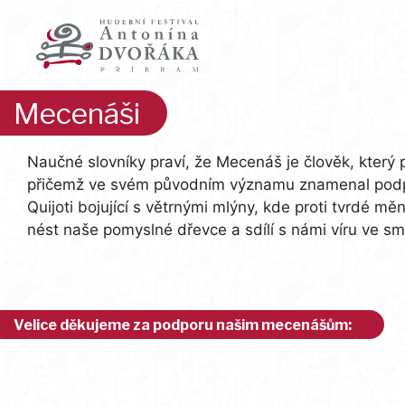
Přeskočit
na
obsah
Mecenáši
Naučné slovníky praví, že Mecenáš je člověk, který 
přičemž ve svém původním významu znamenal podporo
Quijoti bojující s větrnými mlýny, kde proti tvrdé
nést naše pomyslné dřevce a sdílí s námi víru ve sm
Velice děkujeme za podporu našim mecenášům: