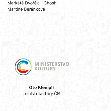
Markétě Dvořák – Ghosh
Martině Beránkové
Oto Klempíř
ministr kultury ČR