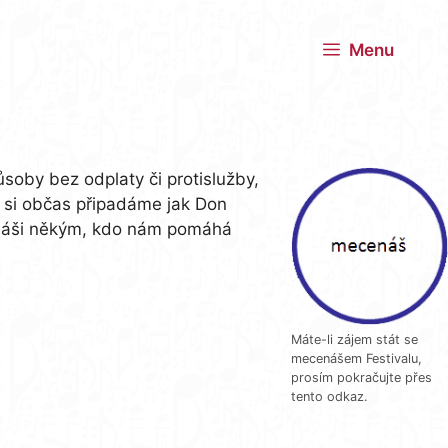
Menu
soby bez odplaty či protislužby,
 si občas připadáme jak Don
ecenáši někým, kdo nám pomáhá
Máte-li zájem stát se
mecenášem Festivalu,
prosím pokračujte přes
tento odkaz.