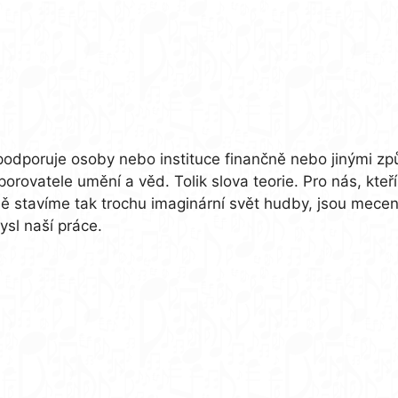
podporuje osoby nebo instituce finančně nebo jinými způ
vatele umění a věd. Tolik slova teorie. Pro nás, kteří
 měně stavíme tak trochu imaginární svět hudby, jsou m
ysl naší práce.