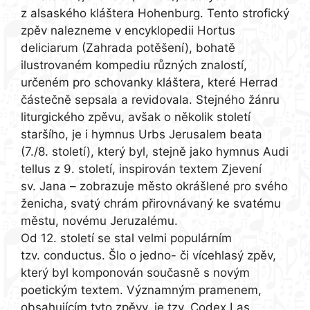
z alsaského kláštera Hohenburg. Tento strofický
zpěv nalezneme v encyklopedii Hortus
deliciarum (Zahrada potěšení), bohatě
ilustrovaném kompediu různých znalostí,
určeném pro schovanky kláštera, které Herrad
částečně sepsala a revidovala. Stejného žánru
liturgického zpěvu, avšak o několik století
staršího, je i hymnus Urbs Jerusalem beata
(7./8. století), který byl, stejně jako hymnus Audi
tellus z 9. století, inspirován textem Zjevení
sv. Jana – zobrazuje město okrášlené pro svého
ženicha, svatý chrám přirovnávaný ke svatému
městu, novému Jeruzalému.
Od 12. století se stal velmi populárním
tzv. conductus. Šlo o jedno- či vícehlasý zpěv,
který byl komponován současně s novým
poetickým textem. Významným pramenem,
obsahujícím tyto zpěvy, je tzv. Codex Las