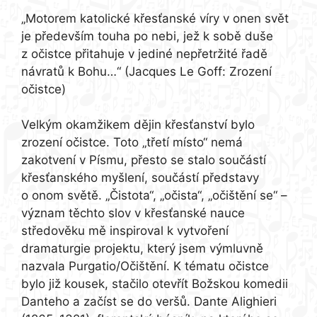
„Motorem katolické křesťanské víry v onen svět
je především touha po nebi, jež k sobě duše
z očistce přitahuje v jediné nepřetržité řadě
návratů k Bohu…“ (Jacques Le Goff: Zrození
očistce)
Velkým okamžikem dějin křesťanství bylo
zrození očistce. Toto „třetí místo“ nemá
zakotvení v Písmu, přesto se stalo součástí
křesťanského myšlení, součástí představy
o onom světě. „Čistota“, „očista“, „očištění se“ –
význam těchto slov v křesťanské nauce
středověku mě inspiroval k vytvoření
dramaturgie projektu, který jsem výmluvně
nazvala Purgatio/Očištění. K tématu očistce
bylo již kousek, stačilo otevřít Božskou komedii
Danteho a začíst se do veršů. Dante Alighieri