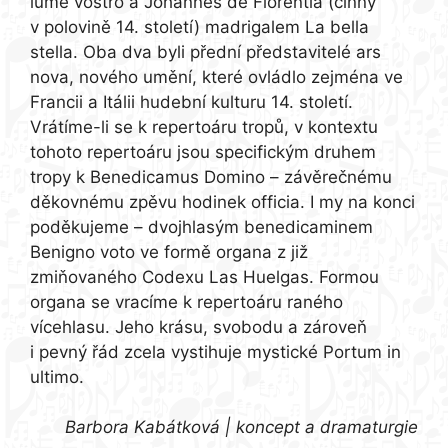
lume vostro a Johannes de Florentia (činný
v polovině 14. století) madrigalem La bella
stella. Oba dva byli přední představitelé ars
nova, nového umění, které ovládlo zejména ve
Francii a Itálii hudební kulturu 14. století.
Vrátíme-li se k repertoáru tropů, v kontextu
tohoto repertoáru jsou specifickým druhem
tropy k Benedicamus Domino – závěrečnému
děkovnému zpěvu hodinek officia. I my na konci
poděkujeme – dvojhlasým benedicaminem
Benigno voto ve formě organa z již
zmiňovaného Codexu Las Huelgas. Formou
organa se vracíme k repertoáru raného
vícehlasu. Jeho krásu, svobodu a zároveň
i pevný řád zcela vystihuje mystické Portum in
ultimo.
Barbora Kabátková | koncept a dramaturgie