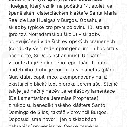
Huelgas, který vznikl na počátku 14. století ve
španělském cisterciáckém klášteře Santa María
Real de Las Huelgas v Burgos. Obsahuje
skladby typické pro první polovinu 13. století
(pro tzv. Notredamskou školu) – skladby
objevující se i v dalších evropských pramenech
(condukty Veni redemptor gencium, In hoc ortus
occidente, Si Deus est animus). Unikátní
v kontextu již zmíněného repertoáru tohoto
hudebního druhu je conductus-planctus (pláč)
Quis dabit capiti meo, zkomponovaný na již
existující biblický text proroka Jeremiáše. Stejně
tak je jedinečný nápěv Jeremiášovy lamentace
(De Lamentatione Jeremiae Prophetae)
z rukopisu benediktinského kláštera Santo
Domingo de Silos, taktéž v provincii Burgos.
Doposud jsme hovořili jen o skladbách
zahraniční provenience. České země ve