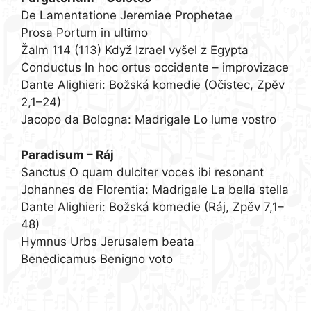
De Lamentatione Jeremiae Prophetae
Prosa Portum in ultimo
Žalm 114 (113) Když Izrael vyšel z Egypta
Conductus In hoc ortus occidente – improvizace
Dante Alighieri: Božská komedie (Očistec, Zpěv
2,1–24)
Jacopo da Bologna: Madrigale Lo lume vostro
Paradisum – Ráj
Sanctus O quam dulciter voces ibi resonant
Johannes de Florentia: Madrigale La bella stella
Dante Alighieri: Božská komedie (Ráj, Zpěv 7,1–
48)
Hymnus Urbs Jerusalem beata
Benedicamus Benigno voto