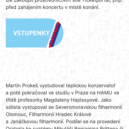
lze zakoupit prostřednictvím sítě Ticketportal, příp.
před zahájením koncertu v místě konání.
Martin Prokeš
Martin Prokeš vystudoval teplickou konzervatoř
a poté pokračoval ve studiu v Praze na HAMU ve
třídě profesorky Magdaleny Hajóssyové. Jako
sólista vystupoval se Severomoravskou filharmonií
Olomouc, Filharmonií Hradec Králové
a Janáčkovou filharmonií. Podílel se na provedení
Oratoria ke svatému Mikuláši Benjamina Brittena či