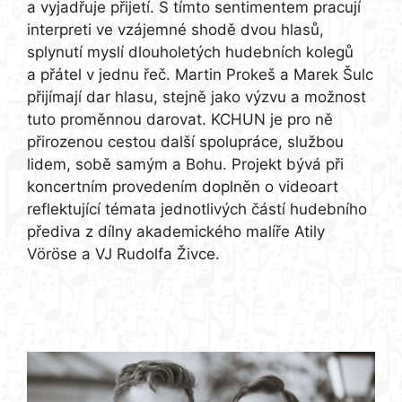
a vyjadřuje přijetí. S tímto sentimentem pracují
interpreti ve vzájemné shodě dvou hlasů,
splynutí myslí dlouholetých hudebních kolegů
a přátel v jednu řeč. Martin Prokeš a Marek Šulc
přijímají dar hlasu, stejně jako výzvu a možnost
tuto proměnnou darovat. KCHUN je pro ně
přirozenou cestou další spolupráce, službou
lidem, sobě samým a Bohu. Projekt bývá při
koncertním provedením doplněn o videoart
reflektující témata jednotlivých částí hudebního
přediva z dílny akademického malíře Atily
Vöröse a VJ Rudolfa Živce.