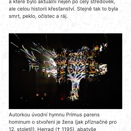
a které bylo aktuální nejen po celý středověk,
ale celou historii křesťanství. Stejně tak to byla
smrt, peklo, očistec a ráj.
Autorkou úvodní hymnu Primus parens
hominum o stvoření je žena (jak příznačné pro
12. století!), Herrad († 1195), abatyše