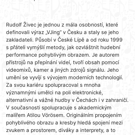
Rudolf Živec
Rudolf Živec je jednou z mála osobností, které
definovali výraz „VJing“ v Česku a staly se jeho
zakladateli. Působí v České Lípě a od roku 1999
s přáteli vymýšlí metody, jak ozvláštnit hudební
performance pohyblivým obrazem. Je autorem
přístrojů na přepínání videí, tvoří obsah pomocí
videomixů, kamer a jiných zdrojů signálu. Jeho
umění se vyvíjí s vývojem moderních technologií.
Za svou kariéru spolupracoval s mnoha
významnými umělci na poli elektronické,
alternativní a vážné hudby v Čechách i v zahraničí.
V současnosti spolupracuje s akademickým
malířem Atilou Vörösem. Originálním propojením
pohyblivého obrazu a kresby hledá spojení mezi
zvukem a prostorem, diváky a interprety, a to