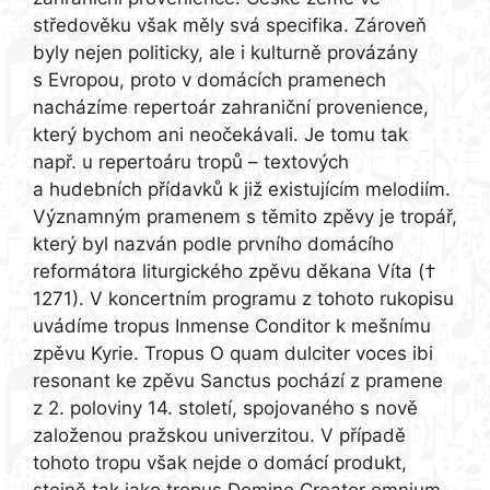
středověku však měly svá specifika. Zároveň
byly nejen politicky, ale i kulturně provázány
s Evropou, proto v domácích pramenech
nacházíme repertoár zahraniční provenience,
který bychom ani neočekávali. Je tomu tak
např. u repertoáru tropů – textových
a hudebních přídavků k již existujícím melodiím.
Významným pramenem s těmito zpěvy je tropář,
který byl nazván podle prvního domácího
reformátora liturgického zpěvu děkana Víta (†
1271). V koncertním programu z tohoto rukopisu
uvádíme tropus Inmense Conditor k mešnímu
zpěvu Kyrie. Tropus O quam dulciter voces ibi
resonant ke zpěvu Sanctus pochází z pramene
z 2. poloviny 14. století, spojovaného s nově
založenou pražskou univerzitou. V případě
tohoto tropu však nejde o domácí produkt,
stejně tak jako tropus Domine Creator omnium