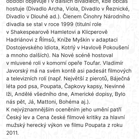
období objevuje i v dalších divadlech, kde občas
hostuje (Divadlo Archa, Viola, Divadlo v Řeznické,
Divadlo v Dlouhé ad.). Členem Činohry Národního
divadla se stal v roce 1999 (titulní role
v Shakespearově Hamletovi a Klicperově
Hadriánovi z Římsů, Kníže Myškin v adaptaci
Dostojevského Idiota, Kotrlý v Havlově Pokoušení
a mnoho dalších). Na Nové scéně hostoval
v mluvené roli v komorní opeře Toufar. Vladimír
Javorský má na svém kontě asi padesát filmových
a televizních rolí (např. Největší z pierotů, Báječná
léta pod psa, Poupata, Čapkovy kapsy, Nevinné
lži, Andělé všedního dne, Americké dopisy, Bylo
nás pět, Já, Mattoni, Bohéma aj.).
K nejvýznamnějším oceněním jeho umění patří
Český lev a Cena české filmové kritiky za hlavní
mužský herecký výkon ve filmu Poupata z roku
2011.