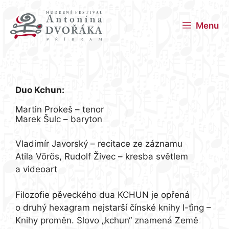
Menu
účinkují:
Duo Kchun:
Martin Prokeš – tenor
Marek Šulc – baryton
Vladimír Javorský – recitace ze záznamu
Atila Vörös, Rudolf Živec – kresba světlem
a videoart
Filozofie pěveckého dua KCHUN je opřená
o druhý hexagram nejstarší čínské knihy I-ťing –
Knihy proměn. Slovo „kchun“ znamená Země