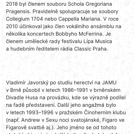
2018 byl členem souboru Schola Gregoriana
Pragensis. Pravidelně spolupracuje se soubory
Collegium 1704 nebo Cappella Mariana. V roce
2010 účinkoval jako člen vokálního ansámblu na
několika koncertech Bobbyho McFerrina. Je
členem umělecké rady festivalu Lípa Musica
a hudebním ředitelem rádia Classic Praha.
Vladimír Javorský
Vladimír Javorský po studiu herectví na JAMU
v Brně působil v letech 1986–1991 v brněnském
Divadle Husa na provázku, kde se výrazně podílel
na řadě představení. Další jeho angažmá bylo
v letech 1993–1996 v pražském Činoherním klubu
(např. Andrew v Sexu noci svatojánské, Figaro ve
Figarově svatbě aj.). Jeho jméno se od tohoto