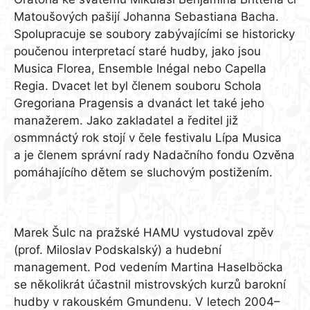
Matoušových pašijí Johanna Sebastiana Bacha.
Spolupracuje se soubory zabývajícími se historicky
poučenou interpretací staré hudby, jako jsou
Musica Florea, Ensemble Inégal nebo Capella
Regia. Dvacet let byl členem souboru Schola
Gregoriana Pragensis a dvanáct let také jeho
manažerem. Jako zakladatel a ředitel již
osmmnáctý rok stojí v čele festivalu Lípa Musica
a je členem správní rady Nadačního fondu Ozvěna
pomáhajícího dětem se sluchovým postižením.
Marek Šulc
Marek Šulc na pražské HAMU vystudoval zpěv
(prof. Miloslav Podskalský) a hudební
management. Pod vedením Martina Haselböcka
se několikrát účastnil mistrovských kurzů barokní
hudby v rakouském Gmundenu. V letech 2004–