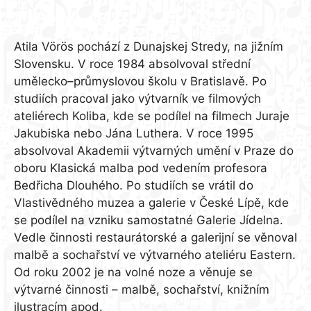
Atila Vörös
Atila Vörös pochází z Dunajskej Stredy, na jižním
Slovensku. V roce 1984 absolvoval střední
umělecko–průmyslovou školu v Bratislavě. Po
studiích pracoval jako výtvarník ve filmových
ateliérech Koliba, kde se podílel na filmech Juraje
Jakubiska nebo Jána Luthera. V roce 1995
absolvoval Akademii výtvarných umění v Praze do
oboru Klasická malba pod vedením profesora
Bedřicha Dlouhého. Po studiích se vrátil do
Vlastivědného muzea a galerie v České Lípě, kde
se podílel na vzniku samostatné Galerie Jídelna.
Vedle činnosti restaurátorské a galerijní se věnoval
malbě a sochařství ve výtvarného ateliéru Eastern.
Od roku 2002 je na volné noze a věnuje se
výtvarné činnosti – malbě, sochařství, knižním
ilustracím apod.