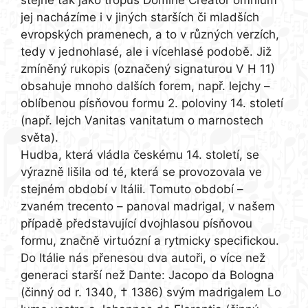
jej nacházíme i v jiných starších či mladších
evropských pramenech, a to v různých verzích,
tedy v jednohlasé, ale i vícehlasé podobě. Již
zmíněný rukopis (označený signaturou V H 11)
obsahuje mnoho dalších forem, např. lejchy –
oblíbenou písňovou formu 2. poloviny 14. století
(např. lejch Vanitas vanitatum o marnostech
světa).
Hudba, která vládla českému 14. století, se
výrazně lišila od té, která se provozovala ve
stejném období v Itálii. Tomuto období –
zvaném trecento – panoval madrigal, v našem
případě představující dvojhlasou písňovou
formu, značně virtuózní a rytmicky specifickou.
Do Itálie nás přenesou dva autoři, o více než
generaci starší než Dante: Jacopo da Bologna
(činný od r. 1340, † 1386) svým madrigalem Lo