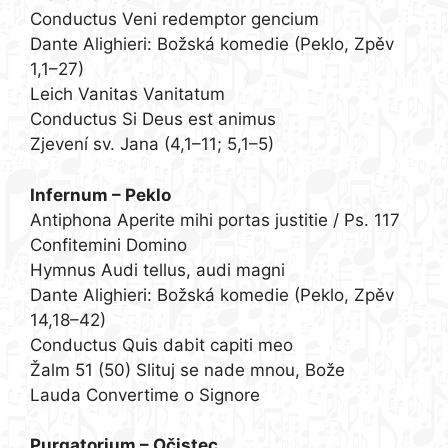
Conductus Veni redemptor gencium
Dante Alighieri: Božská komedie (Peklo, Zpěv
1,1–27)
Leich Vanitas Vanitatum
Conductus Si Deus est animus
Zjevení sv. Jana (4,1–11; 5,1–5)
Infernum – Peklo
Antiphona Aperite mihi portas justitie / Ps. 117
Confitemini Domino
Hymnus Audi tellus, audi magni
Dante Alighieri: Božská komedie (Peklo, Zpěv
14,18–42)
Conductus Quis dabit capiti meo
Žalm 51 (50) Slituj se nade mnou, Bože
Lauda Convertime o Signore
Purgatorium – Očistec