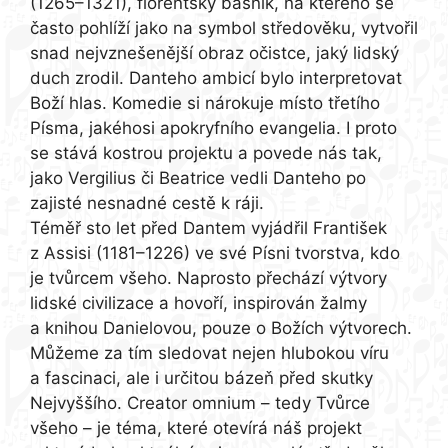
(1265–1321), florentský básník, na kterého se
často pohlíží jako na symbol středověku, vytvořil
snad nejvznešenější obraz očistce, jaký lidský
duch zrodil. Danteho ambicí bylo interpretovat
Boží hlas. Komedie si nárokuje místo třetího
Písma, jakéhosi apokryfního evangelia. I proto
se stává kostrou projektu a povede nás tak,
jako Vergilius či Beatrice vedli Danteho po
zajisté nesnadné cestě k ráji.
Téměř sto let před Dantem vyjádřil František
z Assisi (1181–1226) ve své Písni tvorstva, kdo
je tvůrcem všeho. Naprosto přechází výtvory
lidské civilizace a hovoří, inspirován žalmy
a knihou Danielovou, pouze o Božích výtvorech.
Můžeme za tím sledovat nejen hlubokou víru
a fascinaci, ale i určitou bázeň před skutky
Nejvyššího. Creator omnium – tedy Tvůrce
všeho – je téma, které otevírá náš projekt