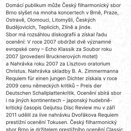
Domácí publikum může Český filharmonický sbor
Brno slyšet na mnoha koncertech v Brně, Praze,
Ostravě, Olomouci, Litomyšli, Českých
Budějovicích, Teplicích, Zlíně a jinde.
Sbor má rozsáhlou diskografii a získal řadu
ocenění: V roce 2007 obdržel dvě významné
evropské ceny – Echo Klassik za Soubor roku
2007 (provedení Brucknerových motet)
a Nahrávka roku 2007 za Lisztovo oratorium
Christus. Nahrávka skladby B. A. Zimmermanna
Requiem für einen jungen Dichter získala v roce
2009 cenu německých kritiků – Preis der
Deutschen Schallplattenkritik. Ocenění sbírá sbor
i na jiných kontinentech – japonský hudebně-
kritický časopis Geijutsu Disc Review mu v září
2011 udělil za live nahrávku Dvořákova Requiem
prestižní ocenění Tokusen. Český filharmonický
sbor Brno je držitelem prestižního ocenění Classic