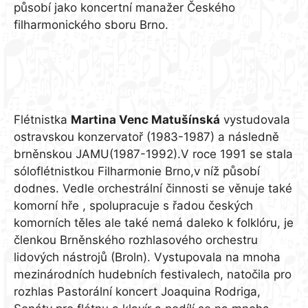
působí jako koncertní manažer Českého
filharmonického sboru Brno.
Martina Venc Matušínská
Flétnistka
Martina Venc Matušínská
vystudovala
ostravskou konzervatoř (1983-1987) a následně
brněnskou JAMU(1987-1992).V roce 1991 se stala
sóloflétnistkou Filharmonie Brno,v níž působí
dodnes. Vedle orchestrální činnosti se věnuje také
komorní hře , spolupracuje s řadou českých
komorních těles ale také nemá daleko k folklóru, je
členkou Brněnského rozhlasového orchestru
lidových nástrojů (Broln). Vystupovala na mnoha
mezinárodních hudebních festivalech, natočila pro
rozhlas Pastorální koncert Joaquina Rodriga,