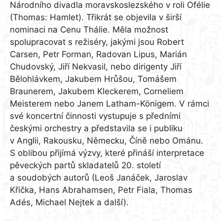
Národního divadla moravskoslezského v roli Ofélie
(Thomas: Hamlet). Třikrát se objevila v širší
nominaci na Cenu Thálie. Měla možnost
spolupracovat s režiséry, jakými jsou Robert
Carsen, Petr Forman, Radovan Lipus, Marián
Chudovský, Jiří Nekvasil, nebo dirigenty Jiří
Bělohlávkem, Jakubem Hrůšou, Tomášem
Braunerem, Jakubem Kleckerem, Corneliem
Meisterem nebo Janem Latham-Königem. V rámci
své koncertní činnosti vystupuje s předními
českými orchestry a představila se i publiku
v Anglii, Rakousku, Německu, Číně nebo Ománu.
S oblibou přijímá výzvy, které přináší interpretace
pěveckých partů skladatelů 20. století
a soudobých autorů (Leoš Janáček, Jaroslav
Křička, Hans Abrahamsen, Petr Fiala, Thomas
Adés, Michael Nejtek a další).