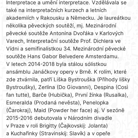
Interpretace a umění interpretace. Vzdělávala se
také na interpretačních kurzech a letních
akademiích v Rakousku a Německu. Je laureátkou
několika pěveckých soutěží, mj. Mezinárodní
pěvecké soutěže Antonína Dvořáka v Karlových
Varech, Interpretační soutěže Prof. Dichlera ve
Vídni a semifinalistkou 34. Mezinárodní pěvecké
soutěže Hans Gabor Belvedere Amsterdamu.
V letech 2014-2018 byla stálou sólistkou
ansámblu Janáčkovy opery v Brně. K rolím, které
zde ztvárnila, patří Liška Bystrouška (Příhody lišky
Bystroušky), Zerlina (Do Giovanni), Despina (Così
fan tutte), Barče (Hubička), První žínka (Rusalka),
Esmeralda (Prodaná nevěsta), Penelopka
(Čarokraj), Maid (Powder her face) aj. V sezóně
2015-2016 debutovala v Národním divadle
v Praze v roli Brigitty (Čajkovskij: Jolanta)
a Kuchařinky (Stravinskij: Slavík) a v opeře