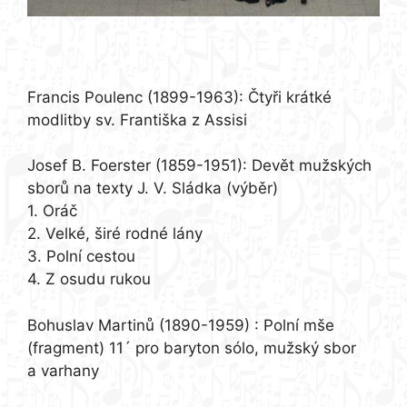
program*:
Francis Poulenc (1899-1963)
: Čtyři krátké
modlitby sv. Františka z Assisi
Josef B. Foerster (1859-1951)
: Devět mužských
sborů
na texty J. V. Sládka
(výběr)
1. Oráč
2. Velké, širé rodné lány
3. Polní cestou
4. Z osudu rukou
Bohuslav Martinů (1890-1959)
: Polní mše
(fragment) 11´
pro baryton sólo, mužský sbor
a varhany