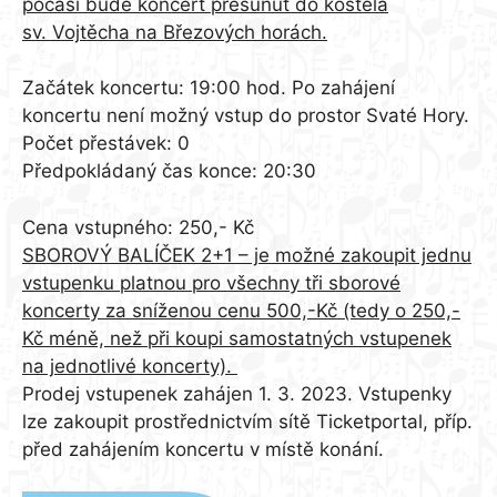
počasí bude koncert přesunut do kostela
sv. Vojtěcha na Březových horách.
Začátek koncertu: 19:00 hod. Po zahájení
koncertu není možný vstup do prostor Svaté Hory.
Počet přestávek: 0
Předpokládaný čas konce: 20:30
Cena vstupného: 250,- Kč
SBOROVÝ BALÍČEK 2+1 – je možné zakoupit jednu
vstupenku platnou pro všechny tři sborové
koncerty za sníženou cenu 500,-Kč (tedy o 250,-
Kč méně, než při koupi samostatných vstupenek
na jednotlivé koncerty).
Prodej vstupenek zahájen 1. 3. 2023. Vstupenky
lze zakoupit prostřednictvím sítě Ticketportal, příp.
před zahájením koncertu v místě konání.