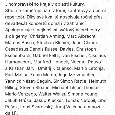
Jihomoravského kraje v oblasti kultury.
Sbor se zaměřuje na oratorní, kantátový a operní
repertoár. Díky své kvalitě absolvuje ročně přes
devadesát koncertů doma i v zahraničí.
Spolupracuje s nejlepšími světovými orchestry
a dirigenty (Christian Arming, Marc Albrecht,
Marcus Bosch, Stephan Blunier, Jean-Claude
Casadesus,Dennis Russel Davies, Christoph
Eschenbach, Gabriel Feltz, Ivan Fischer, Nikolaus
Harnoncourt, Manfred Honeck, Neeme, Paavo
a Kristian Järvi, Dmitrij Kitajenko, Marko Letonja,
Kurt Masur, Zubin Mehta, Ingo Metzmacher,
Yannick Nézet-Séguin, Sir Simon Rattle, Helmuth
Rilling, Steven Sloane, Michael Tilson Thomas,
Mario Venzago, Walter Weller, Simone Young,
Jakub Hrůša, Jakub Klecker, Tomáš Netopil, Libor
Pešek, Leoš Svárovský, Juraj Valčuha a mnozí
další).