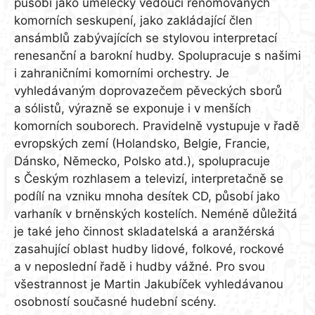
působí jako umělecký vedoucí renomovaných
komorních seskupení, jako zakládající člen
ansámblů zabývajících se stylovou interpretací
renesanční a barokní hudby. Spolupracuje s našimi
i zahraničními komorními orchestry. Je
vyhledávaným doprovazečem pěveckých sborů
a sólistů, výrazně se exponuje i v menších
komorních souborech. Pravidelně vystupuje v řadě
evropských zemí (Holandsko, Belgie, Francie,
Dánsko, Německo, Polsko atd.), spolupracuje
s Českým rozhlasem a televizí, interpretačně se
podílí na vzniku mnoha desítek CD, působí jako
varhaník v brněnských kostelích. Neméně důležitá
je také jeho činnost skladatelská a aranžérská
zasahující oblast hudby lidové, folkové, rockové
a v neposlední řadě i hudby vážné. Pro svou
všestrannost je Martin Jakubíček vyhledávanou
osobností současné hudební scény.