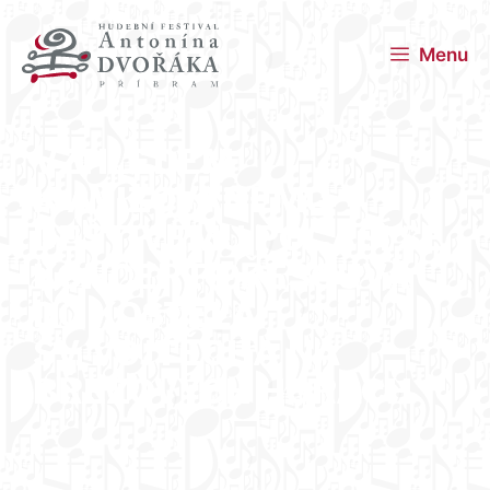
Menu
VZHLEDEM
K AVIZOVANÉMU
DEŠTIVÉMU POČASÍ SE
KONCERT PŘESOUVÁ
DO KOSTELA
SV. VOJTĚCHA NA
BŘEZOVÝCH HORÁCH