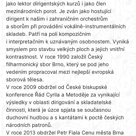
jako lektor dirigentských kurzů i jako člen
mezinárodních porot. Je zván jako hostující
dirigent k našim i zahraničním orchestrům
a sborům při provádění vokálně-instrumentálních
skladeb. Patří na poli kompozičním
i interpretačním k uznávaným osobnostem. Vyniká
smyslem pro stavbu velkých ploch a jejich vnitřní
kontrastnost. V roce 1990 založil Český
filharmonický sbor Brno, který se pod jeho
vedením propracoval mezi nejlepší evropská
sborová tělesa.
V roce 2009 obdržel od České biskupské
konference Řád Cyrila a Metoděje za vynikající
výsledky v oblasti dirigování a skladatelské
činnosti, která je úzce spjata se současnou
duchovní hudbou a s kantátami k poctě českých
národních patronů.
V roce 2013 obdržel Petr Fiala Cenu města Brna