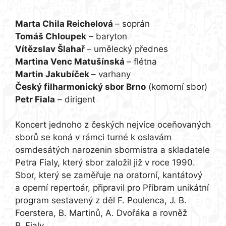
účinkují:
Marta Chila Reichelová
– soprán
Tomáš Chloupek
– baryton
Vítězslav Šlahař
– umělecký přednes
Martina Venc Matušínská
– flétna
Martin Jakubíček
– varhany
Český filharmonický sbor Brno
(komorní sbor)
Petr Fiala
– dirigent
Koncert jednoho z českých nejvíce oceňovaných
sborů se koná v rámci turné k oslavám
osmdesátých narozenin sbormistra a skladatele
Petra Fialy, který sbor založil již v roce 1990.
Sbor, který se zaměřuje na oratorní, kantátový
a operní repertoár, připravil pro Příbram unikátní
program sestavený z děl F. Poulenca, J. B.
Foerstera, B. Martinů, A. Dvořáka a rovněž
P. Fialy.