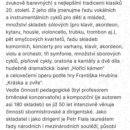
zvukově barevných) s nejlepšími tradicemi klasiků
20. století. Z jeho díla jmenujme řadu vokálních
a instrumentálních cyklů pro děti a mládež,
množství skladeb sólových (pro klavír, akordeon,
kytaru, housle, violoncello, trubku, trombon aj.),
pět smyčcových kvartetů, řadu skladeb
komorních, koncerty pro varhany, klavír, akordeon,
violu a orchestr, tři symfonie, množství sborových
cyklů, písňové cykly, oratoria a kantáty a dvě díla
hudebně dramatická: balet „Hořící kámen“
a celovečerní operu podle hry Františka Hrubína
„Kráska a zvíře“.
Vedle činnosti pedagogické (byl profesorem
brněnské konzervatoře) a kompoziční (je autorem
asi 180 skladeb) se již 50 let intenzivně věnuje
činnosti sbormistrovské a dirigentské. Jako
skladatel i jako dirigent je Petr Fiala laureátem
řady národních i mezinárodních soutěží, působí