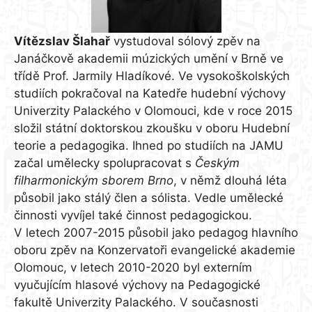
Vítězslav Šlahař
vystudoval sólový zpěv na
Janáčkově akademii múzických umění v Brně ve
třídě Prof. Jarmily Hladíkové. Ve vysokoškolských
studiích pokračoval na Katedře hudební výchovy
Univerzity Palackého v Olomouci, kde v roce 2015
složil státní doktorskou zkoušku v oboru Hudební
teorie a pedagogika. Ihned po studiích na JAMU
začal umělecky spolupracovat s
Českým
filharmonickým sborem Brno
, v němž dlouhá léta
působil jako stálý člen a sólista. Vedle umělecké
činnosti vyvíjel také činnost pedagogickou.
V letech 2007-2015 působil jako pedagog hlavního
oboru zpěv na Konzervatoři evangelické akademie
Olomouc, v letech 2010-2020 byl externím
vyučujícím hlasové výchovy na Pedagogické
fakultě Univerzity Palackého. V současnosti