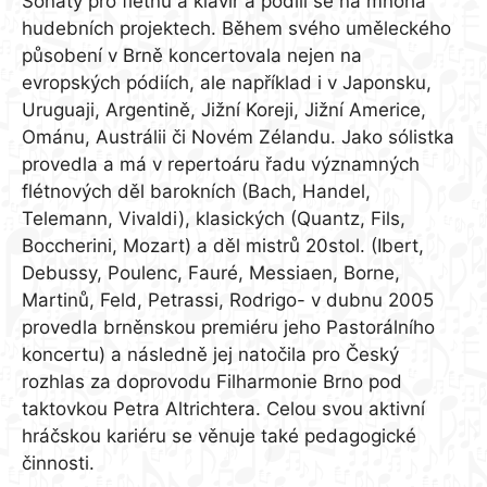
Sonáty pro flétnu a klavír a podílí se na mnoha
hudebních projektech. Během svého uměleckého
působení v Brně koncertovala nejen na
evropských pódiích, ale například i v Japonsku,
Uruguaji, Argentině, Jižní Koreji, Jižní Americe,
Ománu, Austrálii či Novém Zélandu. Jako sólistka
provedla a má v repertoáru řadu významných
flétnových děl barokních (Bach, Handel,
Telemann, Vivaldi), klasických (Quantz, Fils,
Boccherini, Mozart) a děl mistrů 20stol. (Ibert,
Debussy, Poulenc, Fauré, Messiaen, Borne,
Martinů, Feld, Petrassi, Rodrigo- v dubnu 2005
provedla brněnskou premiéru jeho Pastorálního
koncertu) a následně jej natočila pro Český
rozhlas za doprovodu Filharmonie Brno pod
taktovkou Petra Altrichtera. Celou svou aktivní
hráčskou kariéru se věnuje také pedagogické
činnosti.