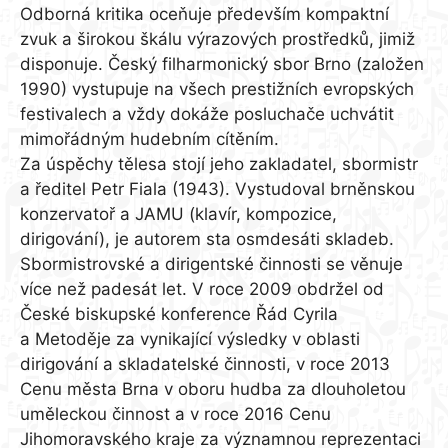
Odborná kritika oceňuje především kompaktní
zvuk a širokou škálu výrazových prostředků, jimiž
disponuje. Český filharmonický sbor Brno (založen
1990) vystupuje na všech prestižních evropských
festivalech a vždy dokáže posluchače uchvátit
mimořádným hudebním cítěním.
Za úspěchy tělesa stojí jeho zakladatel, sbormistr
a ředitel Petr Fiala (1943). Vystudoval brněnskou
konzervatoř a JAMU (klavír, kompozice,
dirigování), je autorem sta osmdesáti skladeb.
Sbormistrovské a dirigentské činnosti se věnuje
více než padesát let. V roce 2009 obdržel od
České biskupské konference Řád Cyrila
a Metoděje za vynikající výsledky v oblasti
dirigování a skladatelské činnosti, v roce 2013
Cenu města Brna v oboru hudba za dlouholetou
uměleckou činnost a v roce 2016 Cenu
Jihomoravského kraje za významnou reprezentaci