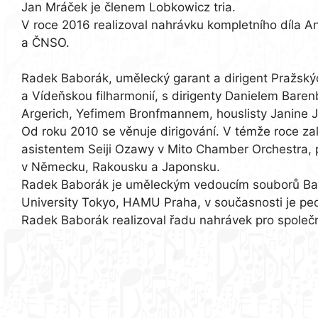
Jan Mráček je členem Lobkowicz tria.
V roce 2016 realizoval nahrávku kompletního díla
a ČNSO.
Radek Baborák, umělecký garant a dirigent Pražskýc
a Vídeňskou filharmonií, s dirigenty Danielem Bar
Argerich, Yefimem Bronfmannem, houslisty Janine 
Od roku 2010 se věnuje dirigování. V témže roce zal
asistentem Seiji Ozawy v Mito Chamber Orchestra, 
v Německu, Rakousku a Japonsku.
Radek Baborák je uměleckým vedoucím souborů Bab
University Tokyo, HAMU Praha, v současnosti je 
Radek Baborák realizoval řadu nahrávek pro společn