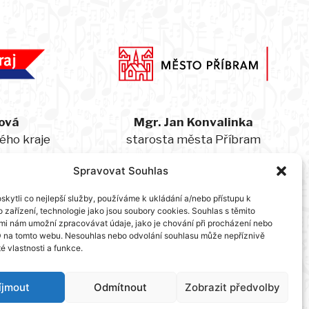
ová
Mgr. Jan Konvalinka
ého kraje
starosta města Příbram
Spravovat Souhlas
kytli co nejlepší služby, používáme k ukládání a/nebo přístupu k
Hlavní partner:
 zařízení, technologie jako jsou soubory cookies. Souhlas s těmito
mi nám umožní zpracovávat údaje, jako je chování při procházení nebo
D na tomto webu. Nesouhlas nebo odvolání souhlasu může nepříznivě
té vlastnosti a funkce.
íjmout
Odmítnout
Zobrazit předvolby