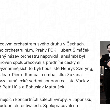
čcovým orchestrem svého druhu v Čechách.
kého orchestru hl.m. Prahy FOK Hubert Šimáček
lený název orchestru napovídá, ansámbl byl
zároveň spolupracovali s předními českými
ejvýznamnějších to byli houslisté Henryk Szeryng,
a Jean-Pierre Rampal, cembalistka Zuzana
vzal umělecké vedení souboru cellista Václav
sté Petr Hůla a Bohuslav Matoušek.
nějších koncertních sálech Evropy, v Japonsku,
udebních festivalech. Spolupracovali na