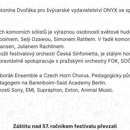
 Antonína Dvořáka pro švýcarské vydavatelství ONYX v
h komorních sólistů je výraznou osobností světové hude
enboimem, Seiji Ozawou, Simonem Rattlem. V řadě komorn
Jansen, Julianem Rachlinem.
ožil festivalový orchestr Česká Sinfonietta, je stálým
pravidelně spolupracuje s pražskými orchestry FOK, SOČ
orák Ensemble a Czech Horn Chorus. Pedagogicky působ
pedagogem na Barenboim-Said Academy Berlin.
osti Sony, EMI, Supraphon, Exton, Animal Music.
Záštitu nad 57. ročníkem festivalu převzali