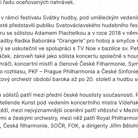
li řadu oceňovaných nahrávek.
 v rámci festivalu Svátky hudby, pod uměleckým vedení
isté představili publiku Svatováclavského hudebního fe
̌eru se sólistou Adamem Plachetkou a v roce 2018 v ně
ladby Radka Baboráka “Orangerie“ pro hoboj a smyčce 
 se uskutečnil ve spolupráci s TV Noe v bazilice sv. Pet
ček, zároveň také jako sólista koncertu společně s h
áči, koncertní mistři a členové České Filharmonie, S
 rozhlasu, PKF – Prague Philharmonia a České Sinfoniet
̌cový orchestr období baroka až po 20. století a hudbu 
ólistů patří mezi přední české houslisty současnosti. 
rstellende Kunst pod vedením koncertního mistra Vídeňsk
, mezi nejvýznamnější ocenění patří vítězství v Meziná
ými a českými orchestry, mezi něž patří Royal Philharm
a, Česká filharmonie, SOČR, FOK, a dirigenty Jiřím Bě