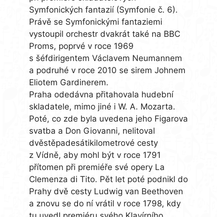
Symfonických fantazií (Symfonie č. 6).
Právě se Symfonickými fantaziemi
vystoupil orchestr dvakrát také na BBC
Proms, poprvé v roce 1969
s šéfdirigentem Václavem Neumannem
a podruhé v roce 2010 se sirem Johnem
Eliotem Gardinerem.
Praha odedávna přitahovala hudební
skladatele, mimo jiné i W. A. Mozarta.
Poté, co zde byla uvedena jeho Figarova
svatba a Don Giovanni, nelitoval
dvěstěpadesátikilometrové cesty
z Vídně, aby mohl být v roce 1791
přítomen při premiéře své opery La
Clemenza di Tito. Pět let poté podnikl do
Prahy dvě cesty Ludwig van Beethoven
a znovu se do ní vrátil v roce 1798, kdy
tu uvedl premiéru svého Klavírního