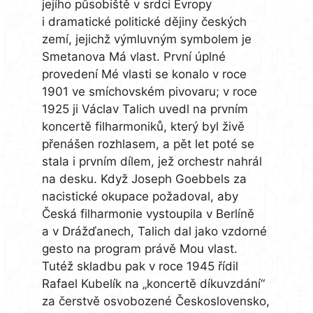
jejího působiště v srdci Evropy
i dramatické politické dějiny českých
zemí, jejichž výmluvným symbolem je
Smetanova Má vlast. První úplné
provedení Mé vlasti se konalo v roce
1901 ve smíchovském pivovaru; v roce
1925 ji Václav Talich uvedl na prvním
koncertě filharmoniků, který byl živě
přenášen rozhlasem, a pět let poté se
stala i prvním dílem, jež orchestr nahrál
na desku. Když Joseph Goebbels za
nacistické okupace požadoval, aby
Česká filharmonie vystoupila v Berlíně
a v Drážďanech, Talich dal jako vzdorné
gesto na program právě Mou vlast.
Tutéž skladbu pak v roce 1945 řídil
Rafael Kubelík na „koncertě díkuvzdání“
za čerstvě osvobozené Československo,