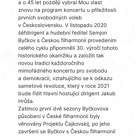
a o 45 let později vybral Mou vlast
znovu na program koncertu u příležitosti
prvních svobodných voleb
v Československu. V listopadu 2020
šéfdirigent a hudební ředitel Semjon
Byčkov s Českou filharmonií provedením
celého cyklu připomněli 30. výročí tohoto
historického okamžiku a založili tak
novou tradici každoročního
mimořádného koncertu pro svobodu
a demokracii, vztahujícího se k odkazu
sametové revoluce, který v roce 2021
bude řídit hlavní hostující dirigent Jakub
Hrůša.
Zatímco první dvě sezony Byčkovova
působení v České filharmonii byly
věnovány Projektu Čajkovskij, po jeho
završení se Byčkov s Českou filharmonií