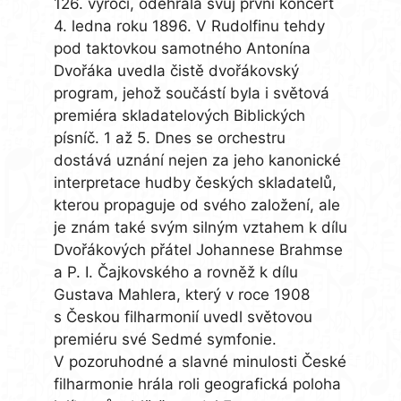
126. výročí, odehrála svůj první koncert
4. ledna roku 1896. V Rudolfinu tehdy
pod taktovkou samotného Antonína
Dvořáka uvedla čistě dvořákovský
program, jehož součástí byla i světová
premiéra skladatelových Biblických
písníč. 1 až 5. Dnes se orchestru
dostává uznání nejen za jeho kanonické
interpretace hudby českých skladatelů,
kterou propaguje od svého založení, ale
je znám také svým silným vztahem k dílu
Dvořákových přátel Johannese Brahmse
a P. I. Čajkovského a rovněž k dílu
Gustava Mahlera, který v roce 1908
s Českou filharmonií uvedl světovou
premiéru své Sedmé symfonie.
V pozoruhodné a slavné minulosti České
filharmonie hrála roli geografická poloha