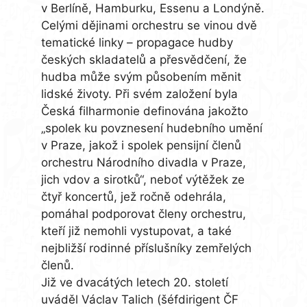
v Berlíně, Hamburku, Essenu a Londýně.
Celými dějinami orchestru se vinou dvě
tematické linky – propagace hudby
českých skladatelů a přesvědčení, že
hudba může svým působením měnit
lidské životy. Při svém založení byla
Česká filharmonie definována jakožto
„spolek ku povznesení hudebního umění
v Praze, jakož i spolek pensijní členů
orchestru Národního divadla v Praze,
jich vdov a sirotků“, neboť výtěžek ze
čtyř koncertů, jež ročně odehrála,
pomáhal podporovat členy orchestru,
kteří již nemohli vystupovat, a také
nejbližší rodinné příslušníky zemřelých
členů.
Již ve dvacátých letech 20. století
uváděl Václav Talich (šéfdirigent ČF