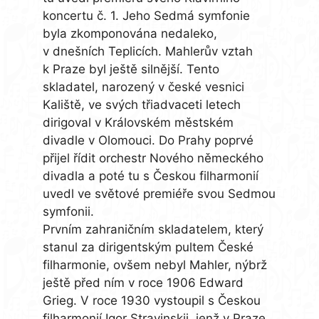
koncertu č. 1. Jeho Sedmá symfonie
byla zkomponována nedaleko,
v dnešních Teplicích. Mahlerův vztah
k Praze byl ještě silnější. Tento
skladatel, narozený v české vesnici
Kaliště, ve svých třiadvaceti letech
dirigoval v Královském městském
divadle v Olomouci. Do Prahy poprvé
přijel řídit orchestr Nového německého
divadla a poté tu s Českou filharmonií
uvedl ve světové premiéře svou Sedmou
symfonii.
Prvním zahraničním skladatelem, který
stanul za dirigentským pultem České
filharmonie, ovšem nebyl Mahler, nýbrž
ještě před ním v roce 1906 Edward
Grieg. V roce 1930 vystoupil s Českou
filharmonií Igor Stravinskij, jenž v Praze