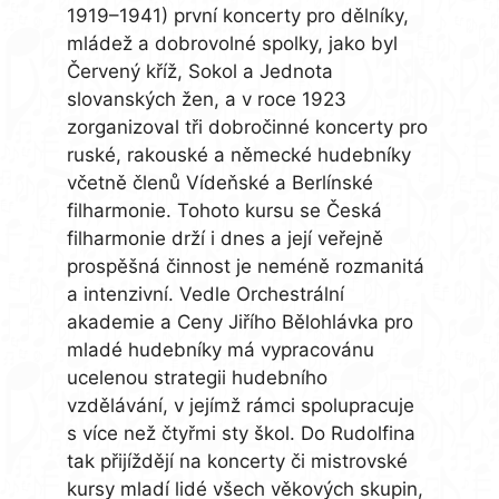
1919–1941) první koncerty pro dělníky,
mládež a dobrovolné spolky, jako byl
Červený kříž, Sokol a Jednota
slovanských žen, a v roce 1923
zorganizoval tři dobročinné koncerty pro
ruské, rakouské a německé hudebníky
včetně členů Vídeňské a Berlínské
filharmonie. Tohoto kursu se Česká
filharmonie drží i dnes a její veřejně
prospěšná činnost je neméně rozmanitá
a intenzivní. Vedle Orchestrální
akademie a Ceny Jiřího Bělohlávka pro
mladé hudebníky má vypracovánu
ucelenou strategii hudebního
vzdělávání, v jejímž rámci spolupracuje
s více než čtyřmi sty škol. Do Rudolfina
tak přijíždějí na koncerty či mistrovské
kursy mladí lidé všech věkových skupin,