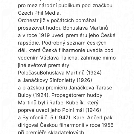
pro mezinárodní publikum pod značkou
Czech Phil Media.
Orchestr již v počátcích pomáhal
prosazovat hudbu Bohuslava Martinů
a v roce 1919 uvedl premiéru jeho České
rapsódie. Podrobný seznam českých
děl, která Česká filharmonie uvedla pod
vedením Václava Talicha, zahrnuje mimo
jiné světové premiéry
PoločasuBohuslava Martinů (1924)
a Janáčkovy Sinfonietty (1926)
a pražskou premiéru Janáčkova Tarase
Bulby (1924). Propagátorem hudby
Martinů byl i Rafael Kubelík, který
poprvé uvedl jeho Polní mši (1946)
a Symfonii č. 5 (1947). Karel Ančerl pak
dirigoval Českou filharmonii v roce 1956
při premiéře skladatelových