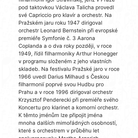
pod taktovkou Václava Talicha provedl
své Capriccio pro klavír a orchestr. Na
Pražském jaru roku 1947 dirigoval
orchestr Leonard Bernstein při evropské
premiéře Symfonie č. 3 Aarona
Coplanda a o dva roky později, v roce
1949, řídil filharmoniky Arthur Honegger
v programu složeném z jeho vlastních
skladeb. Na festivalu Pražské jaro v roce
1966 uvedl Darius Milhaud s Českou
filharmonií poprvé svou Hudbu pro
Prahu a v roce 1996 dirigoval orchestr
Krzysztof Penderecki při premiéře svého
Koncertu pro klarinet a komorní orchestr.
K těmto jménům lze připojit jména
mnoha dalších mimořádných osobností,
které s orchestrem v průběhu let