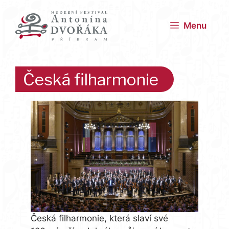
Přeskočit
na
Menu
obsah
Česká filharmonie
Česká filharmonie, která slaví své