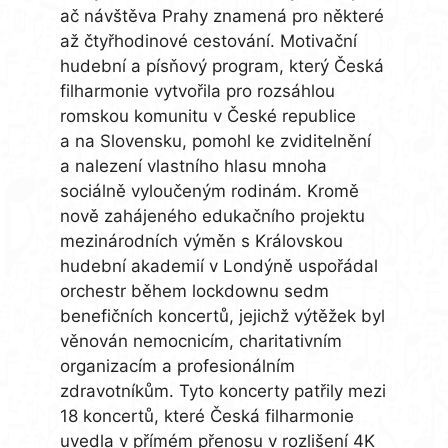
ač návštěva Prahy znamená pro některé
až čtyřhodinové cestování. Motivační
hudební a písňový program, který Česká
filharmonie vytvořila pro rozsáhlou
romskou komunitu v České republice
a na Slovensku, pomohl ke zviditelnění
a nalezení vlastního hlasu mnoha
sociálně vyloučeným rodinám. Kromě
nově zahájeného edukačního projektu
mezinárodních výměn s Královskou
hudební akademií v Londýně uspořádal
orchestr během lockdownu sedm
benefičních koncertů, jejichž výtěžek byl
věnován nemocnicím, charitativním
organizacím a profesionálním
zdravotníkům. Tyto koncerty patřily mezi
18 koncertů, které Česká filharmonie
uvedla v přímém přenosu v rozlišení 4K