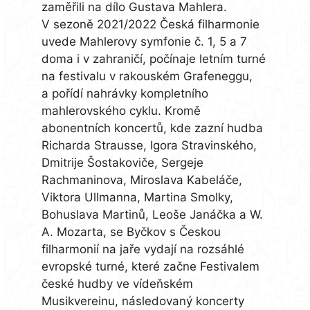
zaměřili na dílo Gustava Mahlera.
V sezoně 2021/2022 Česká filharmonie
uvede Mahlerovy symfonie č. 1, 5 a 7
doma i v zahraničí, počínaje letním turné
na festivalu v rakouském Grafeneggu,
a pořídí nahrávky kompletního
mahlerovského cyklu. Kromě
abonentních koncertů, kde zazní hudba
Richarda Strausse, Igora Stravinského,
Dmitrije Šostakoviče, Sergeje
Rachmaninova, Miroslava Kabeláče,
Viktora Ullmanna, Martina Smolky,
Bohuslava Martinů, Leoše Janáčka a W.
A. Mozarta, se Byčkov s Českou
filharmonií na jaře vydají na rozsáhlé
evropské turné, které začne Festivalem
české hudby ve vídeňském
Musikvereinu, následovaný koncerty