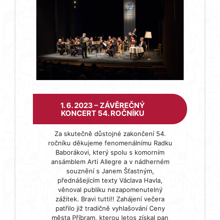
1. 6. 2023 – ZÁVĚREČNÝ
KONCERT 54. ROČNÍKU
Za skutečně důstojné zakončení 54.
ročníku děkujeme fenomenálnímu Radku
Baborákovi, který spolu s komorním
ansámblem Arti Allegre a v nádherném
souznění s Janem Šťastným,
přednášejícím texty Václava Havla,
věnoval publiku nezapomenutelný
zážitek. Bravi tutti!! Zahájení večera
patřilo již tradičně vyhlašování Ceny
města Příbram, kterou letos získal pan