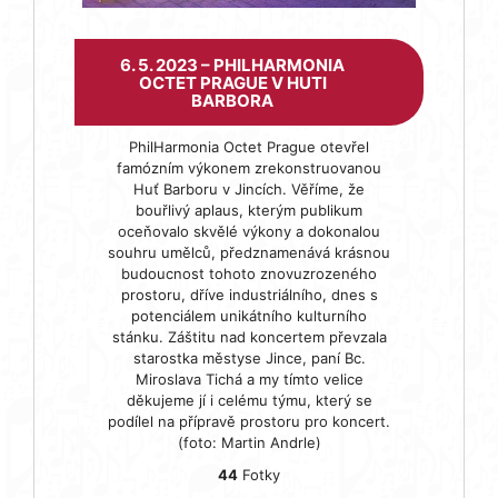
6. 5. 2023 – PHILHARMONIA
OCTET PRAGUE V HUTI
BARBORA
PhilHarmonia Octet Prague otevřel
famózním výkonem zrekonstruovanou
Huť Barboru v Jincích. Věříme, že
bouřlivý aplaus, kterým publikum
oceňovalo skvělé výkony a dokonalou
souhru umělců, předznamenává krásnou
budoucnost tohoto znovuzrozeného
prostoru, dříve industriálního, dnes s
potenciálem unikátního kulturního
stánku. Záštitu nad koncertem převzala
starostka městyse Jince, paní Bc.
Miroslava Tichá a my tímto velice
děkujeme jí i celému týmu, který se
podílel na přípravě prostoru pro koncert.
(foto: Martin Andrle)
44
Fotky