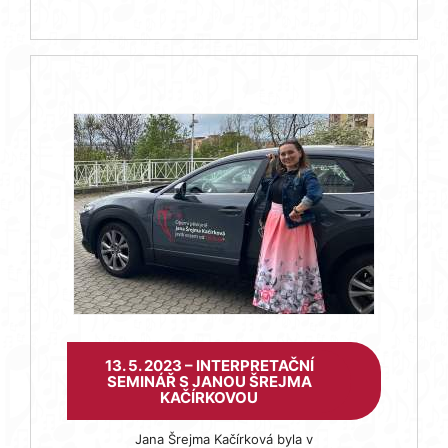
13. 5. 2023 – INTERPRETAČNÍ
SEMINÁŘ S JANOU ŠREJMA
KAČÍRKOVOU
Jana Šrejma Kačírková byla v