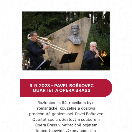
9. 9. 2023 – PAVEL BOŘKOVEC
QUARTET A OPERA BRASS
Rozloučení s 54. ročníkem bylo
romantické, kouzelné a doslova
prodchnuté geniem loci. Pavel Bořkovec
Quartet spolu s žesťovým souborem
Opera Brass v netradičně pojatém
koncertu svými výkony nadchli a