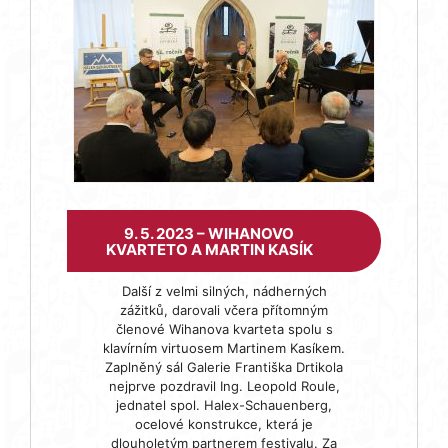
9. 5. 2023 – WIHANOVO
KVARTETO A MARTIN KASÍK
Další z velmi silných, nádherných
zážitků, darovali včera přítomným
členové Wihanova kvarteta spolu s
klavírním virtuosem Martinem Kasíkem.
Zaplněný sál Galerie Františka Drtikola
nejprve pozdravil Ing. Leopold Roule,
jednatel spol. Halex-Schauenberg,
ocelové konstrukce, která je
dlouholetým partnerem festivalu. Za