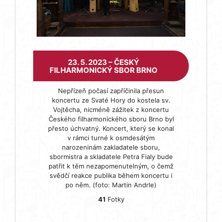
23. 5. 2023 – ČESKÝ
FILHARMONICKÝ SBOR BRNO
Nepřízeň počasí zapříčinila přesun
koncertu ze Svaté Hory do kostela sv.
Vojtěcha, nicméně zážitek z koncertu
Českého filharmonického sboru Brno byl
přesto úchvatný. Koncert, který se konal
v rámci turné k osmdesátým
narozeninám zakladatele sboru,
sbormistra a skladatele Petra Fialy bude
patřit k těm nezapomenutelným, o čemž
svědčí reakce publika během koncertu i
po něm. (foto: Martin Andrle)
41
Fotky