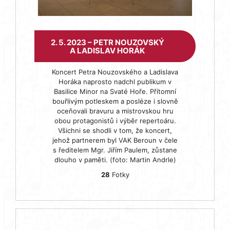
2. 5. 2023 – PETR NOUZOVSKÝ
A LADISLAV HORÁK
Koncert Petra Nouzovského a Ladislava
Horáka naprosto nadchl publikum v
Basilice Minor na Svaté Hoře. Přítomní
bouřlivým potleskem a posléze i slovně
oceňovali bravuru a mistrovskou hru
obou protagonistů i výběr repertoáru.
Všichni se shodli v tom, že koncert,
jehož partnerem byl VAK Beroun v čele
s ředitelem Mgr. Jiřím Paulem, zůstane
dlouho v paměti. (foto: Martin Andrle)
28
Fotky