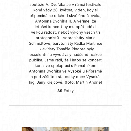
soutěže A. Dvořáka se v rámci festivalu
koná vždy 28. května, v den, kdy si
připomínáme odchod skvělého člověka,
Antonína Dvořáka III. A věříme, že
letošní koncert by mu opět udělal
velkou radost, neboť výkony všech tří
protagonistů - sopranistky Marie
Schmidtové, barytonisty Radka Martince
i klavíristy Tomáše Pindóra byly
excelentní a vyvolávaly nadšené reakce
publika. Jsme rádi, že i letos se koncert
konal ve spolupráci s Památníkem
Antonína Dvořáka ve Vysoké u Příbramě
a pod záštitou starostky obce Vysoká,
Ing. Jany Krejčové. (foto: Martin Andrle)
39
Fotky