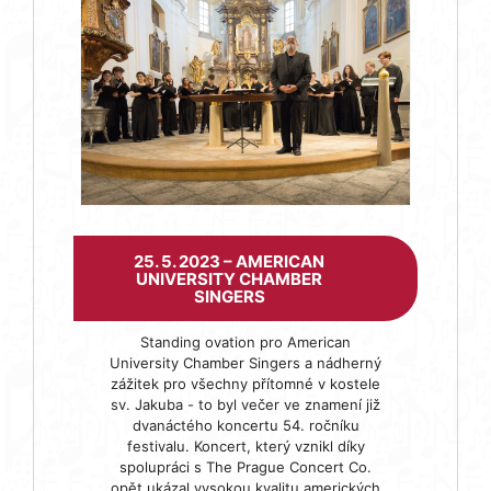
25. 5. 2023 – AMERICAN
UNIVERSITY CHAMBER
SINGERS
Standing ovation pro American
University Chamber Singers a nádherný
zážitek pro všechny přítomné v kostele
sv. Jakuba - to byl večer ve znamení již
dvanáctého koncertu 54. ročníku
festivalu. Koncert, který vznikl díky
spolupráci s The Prague Concert Co.
opět ukázal vysokou kvalitu amerických