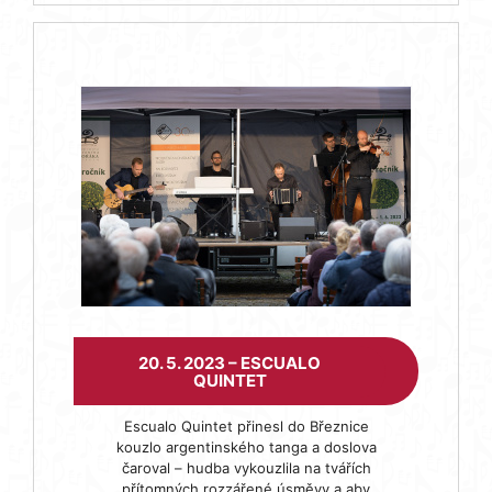
20. 5. 2023 – ESCUALO
QUINTET
Escualo Quintet přinesl do Březnice
kouzlo argentinského tanga a doslova
čaroval – hudba vykouzlila na tvářích
přítomných rozzářené úsměvy a aby