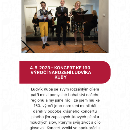
4. 5. 2023 – KONCERT KE 160.
VÝROČÍ NAROZENÍ LUDVÍKA
KUBY
Ludvík Kuba se svým rozsáhlým dílem
patří mezi pomyslné bohatství našeho
regionu a my jsme rádi, že jsem mu ke
160. výročí jeho narození mohli dát
dárek v podobě krásného koncertu
plného jím zapsaných lidových písní a
moudrých slov, kterými svůj život a dílo
glosoval. Koncert vznikl ve spolupráci s