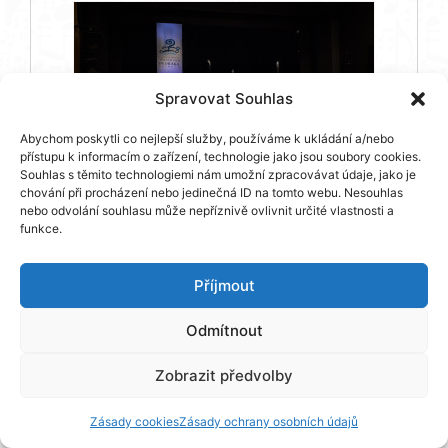
Spravovat Souhlas
Abychom poskytli co nejlepší služby, používáme k ukládání a/nebo
přístupu k informacím o zařízení, technologie jako jsou soubory cookies.
Souhlas s těmito technologiemi nám umožní zpracovávat údaje, jako je
chování při procházení nebo jedinečná ID na tomto webu. Nesouhlas
nebo odvolání souhlasu může nepříznivě ovlivnit určité vlastnosti a
funkce.
27. 4. 2023 – SLAVNOSTNÍ
ZAHÁJENÍ HF – WIENER
Příjmout
CONCERT–VEREIN
(RAKOUSKO)
Odmítnout
Při slavnostním zahájení festivalu přijali
pozvání na scénu starosta města
Zobrazit předvolby
Příbram Jan Konvalinka a radní pro
kulturu Středočeského kraje Václav
Švenda, kteří spolu s ředitelkou Albínou
Zásady cookies
Zásady ochrany osobních údajů
Dědičík Houškovou a moderátorem