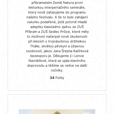
příbramském Domě Natura první
lektorkou interpertačního semináře,
který nově zařazujeme do programu
našeho festivalu. A že to bylo zahájení
vskutku podařené, jistě potvrdí mladé
adeptky klasického zpěvu ze ZUŠ
Příbram a ZUŠ Sedlec Prčice, které měly
tu možnost načerpat nové zkušenosti
při lekcích s trojnásobnou držitelkou
Thálie, skvělou pěvkyní a úžasnou
osobností, jakou Jana Šrejma Kačírková
bezesporu je. Děkujeme jí i Lence
Navrátilové, která se ujala klavírního
doprovodu a těšíme se velice na další
ročníky.
34
Fotky