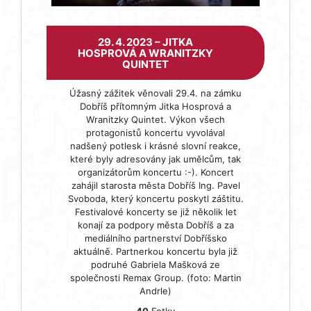
29. 4. 2023 – JITKA
HOSPROVÁ A WRANITZKY
QUINTET
Úžasný zážitek věnovali 29.4. na zámku
Dobříš přítomným Jitka Hosprová a
Wranitzky Quintet. Výkon všech
protagonistů koncertu vyvolával
nadšený potlesk i krásné slovní reakce,
které byly adresovány jak umělcům, tak
organizátorům koncertu :-). Koncert
zahájil starosta města Dobříš Ing. Pavel
Svoboda, který koncertu poskytl záštitu.
Festivalové koncerty se již několik let
konají za podpory města Dobříš a za
mediálního partnerství Dobříšsko
aktuálně. Partnerkou koncertu byla již
podruhé Gabriela Mašková ze
společnosti Remax Group. (foto: Martin
Andrle)
40
Fotky