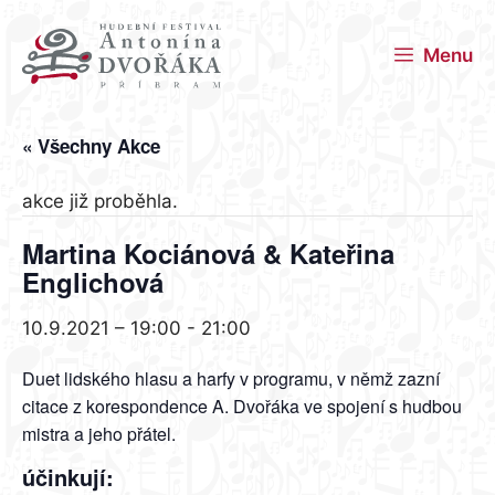
Přeskočit
na
Menu
obsah
« Všechny Akce
akce již proběhla.
Martina Kociánová & Kateřina
Englichová
10.9.2021 – 19:00
-
21:00
Duet lidského hlasu a harfy v programu, v němž zazní
citace z korespondence A. Dvořáka ve spojení s hudbou
mistra a jeho přátel.
účinkují: