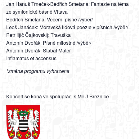
Jan Hanuš Trneček-Bedřich Smetana: Fantazie na téma
ze symfonické básně Vltava
Bedřich Smetana: Večerní písně /výběr/
Leoš Janáček: Moravská lidová poezie v písních /výběr/
Petr Iljič Čajkovskij: Travuška
Antonín Dvořák: Písně milostné /výběr/
Antonín Dvořák: Stabat Mater
Inflamatus et accensus
*změna programu vyhrazena
Koncert se koná ve spolupráci s MěÚ Březnice