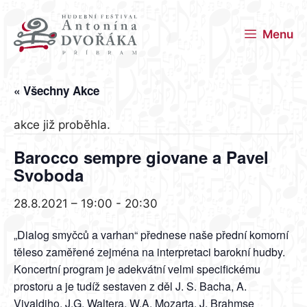
Přeskočit
na
Menu
obsah
« Všechny Akce
akce již proběhla.
Barocco sempre giovane a Pavel
Svoboda
28.8.2021 – 19:00
-
20:30
„Dialog smyčců a varhan“ přednese naše přední komorní
těleso zaměřené zejména na interpretaci barokní hudby.
Koncertní program je adekvátní velmi specifickému
prostoru a je tudíž sestaven z děl J. S. Bacha, A.
Vivaldiho, J.G. Waltera, W.A. Mozarta, J. Brahmse