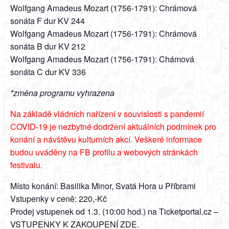
Wolfgang Amadeus Mozart (1756-1791): Chrámová
sonáta F dur KV 244
Wolfgang Amadeus Mozart (1756-1791): Chrámová
sonáta B dur KV 212
Wolfgang Amadeus Mozart (1756-1791): Chámová
sonáta C dur KV 336
*změna programu vyhrazena
Na základě vládních nařízení v souvislosti s pandemií
COVID-19 je nezbytné dodržení aktuálních podmínek pro
konání a návštěvu kulturních akcí. Veškeré informace
budou uváděny na FB profilu a webových stránkách
festivalu.
Místo konání: Basilika Minor, Svatá Hora u Příbrami
Vstupenky v ceně: 220,-Kč
Prodej vstupenek od 1.3. (10:00 hod.) na Ticketportal.cz –
VSTUPENKY K ZAKOUPENÍ ZDE
.