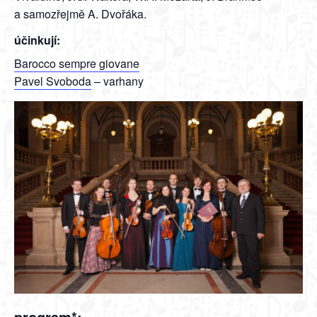
a samozřejmě A. Dvořáka.
účinkují:
Barocco sempre giovane
Pavel Svoboda
– varhany
program*: