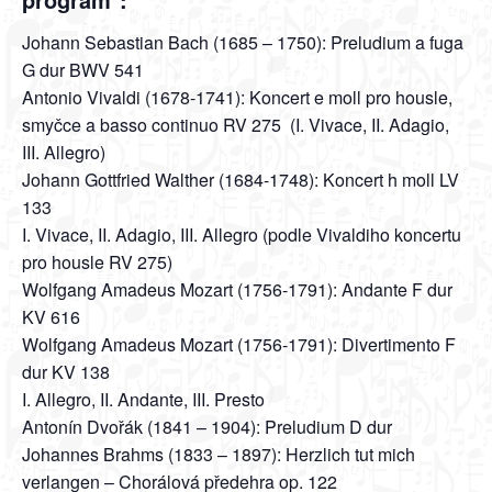
Johann Sebastian Bach (1685 – 1750): Preludium a fuga
G dur BWV 541
Antonio Vivaldi (1678-1741): Koncert e moll pro housle,
smyčce a basso continuo RV 275 (I. Vivace, II. Adagio,
III. Allegro)
Johann Gottfried Walther (1684-1748): Koncert h moll LV
133
I. Vivace, II. Adagio, III. Allegro (podle Vivaldiho koncertu
pro housle RV 275)
Wolfgang Amadeus Mozart (1756-1791): Andante F dur
KV 616
Wolfgang Amadeus Mozart (1756-1791): Divertimento F
dur KV 138
I. Allegro, II. Andante, III. Presto
Antonín Dvořák (1841 – 1904): Preludium D dur
Johannes Brahms (1833 – 1897): Herzlich tut mich
verlangen – Chorálová předehra op. 122