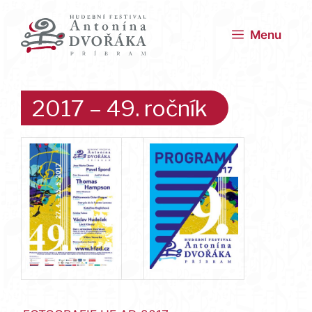
Přeskočit
na
Menu
obsah
2017 – 49. ročník