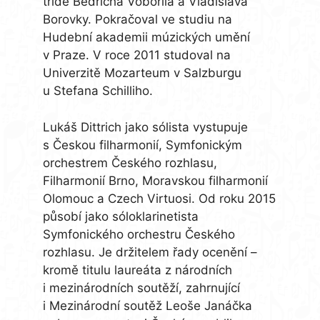
třídě Bedřicha Vobořila a Vladislava
Borovky. Pokračoval ve studiu na
Hudební akademii múzických umění
v Praze. V roce 2011 studoval na
Univerzitě Mozarteum v Salzburgu
u Stefana Schilliho.
Lukáš Dittrich jako sólista vystupuje
s Českou filharmonií, Symfonickým
orchestrem Českého rozhlasu,
Filharmonií Brno, Moravskou filharmonií
Olomouc a Czech Virtuosi. Od roku 2015
působí jako sóloklarinetista
Symfonického orchestru Českého
rozhlasu. Je držitelem řady ocenění –
kromě titulu laureáta z národních
i mezinárodních soutěží, zahrnující
i Mezinárodní soutěž Leoše Janáčka