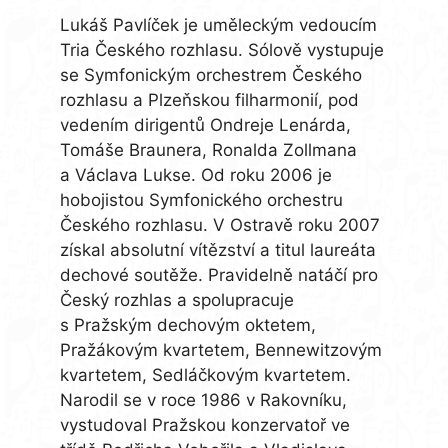
Lukáš Pavlíček je uměleckým vedoucím
Tria Českého rozhlasu. Sólově vystupuje
se Symfonickým orchestrem Českého
rozhlasu a Plzeňskou filharmonií, pod
vedením dirigentů Ondreje Lenárda,
Tomáše Braunera, Ronalda Zollmana
a Václava Lukse. Od roku 2006 je
hobojistou Symfonického orchestru
Českého rozhlasu. V Ostravě roku 2007
získal absolutní vítězství a titul laureáta
dechové soutěže. Pravidelně natáčí pro
Český rozhlas a spolupracuje
s Pražským dechovým oktetem,
Pražákovým kvartetem, Bennewitzovým
kvartetem, Sedláčkovým kvartetem.
Narodil se v roce 1986 v Rakovníku,
vystudoval Pražskou konzervatoř ve