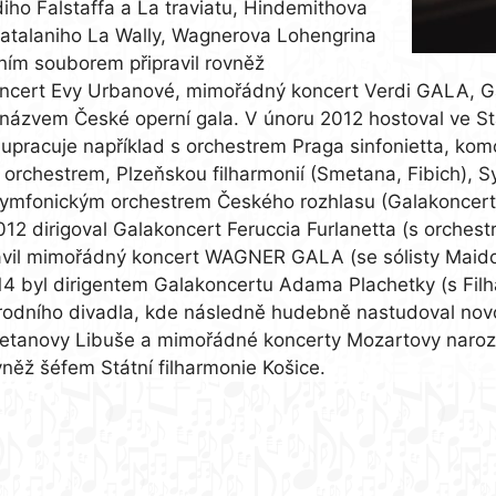
ho Falstaffa a La traviatu, Hindemithova
atalaniho La Wally, Wagnerova Lohengrina
ím souborem připravil rovněž
ncert Evy Urbanové, mimořádný koncert Verdi GALA, G
 názvem České operní gala. V únoru 2012 hostoval ve St
olupracuje například s orchestrem Praga sinfonietta, ko
orchestrem, Plzeňskou filharmonií (Smetana, Fibich),
e Symfonickým orchestrem Českého rozhlasu (Galakoncert
2 dirigoval Galakoncert Feruccia Furlanetta (s orchest
ipravil mimořádný koncert WAGNER GALA (se sólisty Ma
4 byl dirigentem Galakoncertu Adama Plachetky (s Filha
dního divadla, kde následně hudebně nastudoval novou
metanovy Libuše a mimořádné koncerty Mozartovy naroz
vněž šéfem Státní filharmonie Košice.