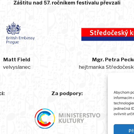
Záštitu nad 57. ročníkem festivalu převzali
Matt Field
Mgr. Petra Peck
velvyslanec
hejtmanka Středočesk
Abychom pos
i:
Za podpory:
informacím o
technologie
jedinečná I
ovlivnit urči
Př