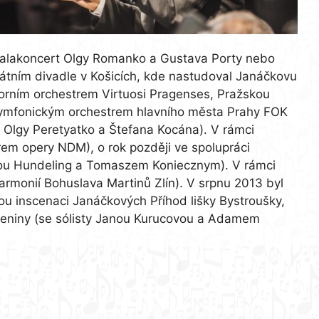
alakoncert Olgy Romanko a Gustava Porty nebo
átním divadle v Košicích, kde nastudoval Janáčkovu
morním orchestrem Virtuosi Pragenses, Pražskou
 Symfonickým orchestrem hlavního města Prahy FOK
 Olgy Peretyatko a Štefana Kocána). V rámci
rem opery NDM), o rok později ve spolupráci
idou Hundeling a Tomaszem Koniecznym). V rámci
rmonií Bohuslava Martinů Zlín). V srpnu 2013 byl
 inscenaci Janáčkových Příhod lišky Bystroušky,
eniny (se sólisty Janou Kurucovou a Adamem