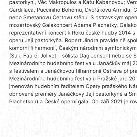
pastorkyni, Věc Makropulos a Káťu Kabanovou; Verdi
Cardillaca, Pucciniho Bohému, Dvořákovu Armidu, C
nebo Smetanovu Čertovu stěnu. S ostravským opern
mozartovský Galakoncert Adama Plachetky, Galako
reprezentativní koncert k Roku české hudby 2014 s
operu Její pastorkyňa. Robert Jindra pravidelně sp
komorní filharmonií, Českým národním symfonickým 
(Suk, Fauré, Jolivet – sólista Dag Jensen) nebo s
Mezinárodního hudebního festivalu Janáčkův máj 201
s festivalem a Janáčkovou filharmonií Ostrava př
Mezinárodního hudebního festivalu Pražské jaro 201
jmenován hudebním ředitelem Opery pražského Náro
obnovené premiéry Janáčkovy Její pastorkyně a S
Plachetkou) a České operní gala. Od září 2021 je ro