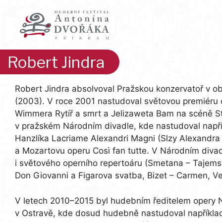
Přeskočit
na
obsah
Robert Jindra
Robert Jindra absolvoval Pražskou konzervatoř v ob
(2003). V roce 2001 nastudoval světovou premiéru 
Wimmera Rytíř a smrt a Jelizaweta Bam na scéně St
v pražském Národním divadle, kde nastudoval např
Hanzlíka Lacriame Alexandri Magni (Slzy Alexandra
a Mozartovu operu Così fan tutte. V Národním divad
i světového operního repertoáru (Smetana – Tajems
Don Giovanni a Figarova svatba, Bizet – Carmen, Ver
V letech 2010–2015 byl hudebním ředitelem opery 
v Ostravě, kde dosud hudebně nastudoval napříkla