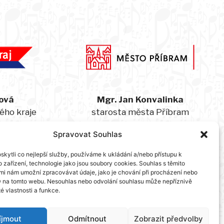
ová
Mgr. Jan Konvalinka
ého kraje
starosta města Příbram
Spravovat Souhlas
kytli co nejlepší služby, používáme k ukládání a/nebo přístupu k
Hlavní partner:
 zařízení, technologie jako jsou soubory cookies. Souhlas s těmito
mi nám umožní zpracovávat údaje, jako je chování při procházení nebo
D na tomto webu. Nesouhlas nebo odvolání souhlasu může nepříznivě
té vlastnosti a funkce.
íjmout
Odmítnout
Zobrazit předvolby