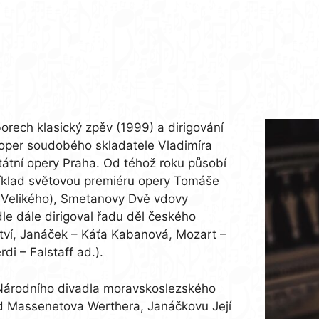
orech klasický zpěv (1999) a dirigování
oper soudobého skladatele Vladimíra
átní opery Praha. Od téhož roku působí
íklad světovou premiéru opery Tomáše
 Velikého), Smetanovy Dvě vdovy
le dále dirigoval řadu děl českého
tví, Janáček – Káťa Kabanová, Mozart –
di – Falstaff ad.).
Národního divadla moravskoslezského
d Massenetova Werthera, Janáčkovu Její