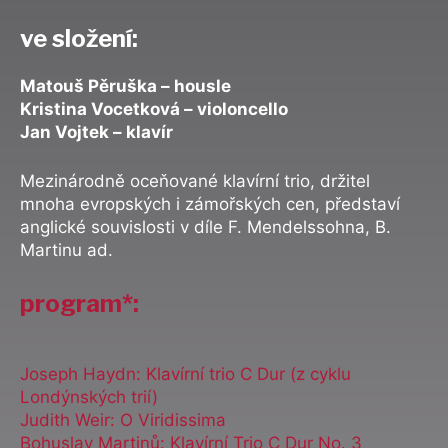
ve složení:
Matouš Pěruška – housle
Kristina Vocetková – violoncello
Jan Vojtek – klavír
Mezinárodně oceňované klavírní trio, držitel
mnoha evropských i zámořských cen, představí
anglické souvislosti v díle F. Mendelssohna, B.
Martinu ad.
program*:
Joseph Haydn: Klavírní trio C Dur (z cyklu
Londýnských trií)
Judith Weir: O Viridissima
Bohuslav Martinů: Klavírní Trio C Dur No. 3