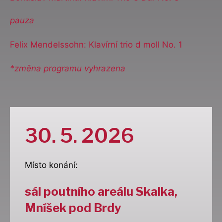
pauza
Felix Mendelssohn: Klavírní trio d moll No. 1
*změna programu vyhrazena
30. 5. 2026
Místo konání:
sál poutního areálu Skalka,
Mníšek pod Brdy