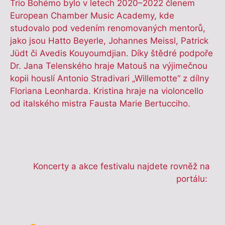
Trio Bohémo bylo v letech 2020–2022 členem
European Chamber Music Academy, kde
studovalo pod vedením renomovaných mentorů,
jako jsou Hatto Beyerle, Johannes Meissl, Patrick
Jüdt či Avedis Kouyoumdjian. Díky štědré podpoře
Dr. Jana Telenského hraje Matouš na výjimečnou
kopii houslí Antonio Stradivari „Willemotte“ z dílny
Floriana Leonharda. Kristina hraje na violoncello
od italského mistra Fausta Marie Bertucciho.
Koncerty a akce festivalu najdete rovněž na
portálu: