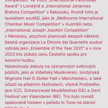
Award“ v Londýně a „International Johannes
Brahms Competition“ v Rakousku. Kromě toho je
laureátem soutěží, jako je „Melbourne International
Chamber Music Competition“ v Austrálii nebo
„International Joseph Joachim Competition“
v Německu, abychom jmenovali alespoň některé.
Italská organizace Le Dimore del Quartetto soubor
vybrala jako „Ensemble of the Year 2021“ a v roce
2023 trio získalo cenu Českého spolku pro
komorní hudbu.
Následovaly debuty na významných světových
pódiích, jako je Vídeňský Musikverein, londýnská
Wigmore Hall či Stoller Hall v Manchesteru, a také
účasti na předních festivalech, včetně Pražského
jara (CZ), Schwarzwald Musikfestival (DE) a Gent
Festival van Vlaanderen (BE). Trio bylo rovněž
opakovaně hostem v pořadu In Tune na stanici