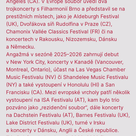
Angeles (CA). V Evropě soubor uvedl dva
trojkoncerty s Filharmonií Brno a představil se na
prestižních místech, jako je Aldeburgh Festival
(UK), Dvořákova síň Rudolfina v Praze (CZ),
Chamonix Vallée Classics Festival (FR) či na
koncertech v Rakousku, Nizozemsku, Dánsku
a Německu.
Angažmá v sezóně 2025–2026 zahrnují debut
v New York City, koncerty v Kanadě (Vancouver,
Montreal, Ontario), účast na Las Vegas Chamber
Music Festivalu (NV) či Shandelee Music Festivalu
(NY) a také vystoupení v Honolulu (HI) a San
Francisku (CA). Mezi evropské vrcholy patří několik
vystoupení na ISA Festivalu (AT), kam bylo trio
pozváno jako „rezidenční soubor“, dále koncerty
na Dachstein Festivalu (AT), Barnes Festivalu (UK),
Lake District Festivalu (UK), turné v Irsku
a koncerty v Dánsku, Anglii a České republice.