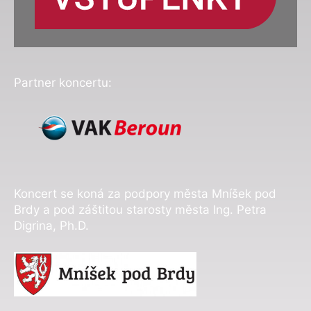
Partner koncertu:
Koncert se koná za podpory města Mníšek pod
Brdy a pod záštitou starosty města Ing. Petra
Digrina, Ph.D.