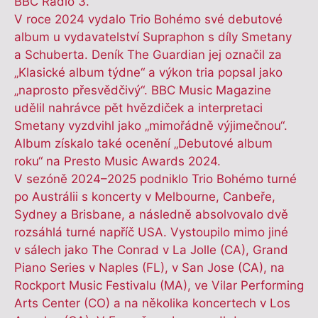
BBC Radio 3.
V roce 2024 vydalo Trio Bohémo své debutové
album u vydavatelství Supraphon s díly Smetany
a Schuberta. Deník The Guardian jej označil za
„Klasické album týdne“ a výkon tria popsal jako
„naprosto přesvědčivý“. BBC Music Magazine
udělil nahrávce pět hvězdiček a interpretaci
Smetany vyzdvihl jako „mimořádně výjimečnou“.
Album získalo také ocenění „Debutové album
roku“ na Presto Music Awards 2024.
V sezóně 2024–2025 podniklo Trio Bohémo turné
po Austrálii s koncerty v Melbourne, Canbeře,
Sydney a Brisbane, a následně absolvovalo dvě
rozsáhlá turné napříč USA. Vystoupilo mimo jiné
v sálech jako The Conrad v La Jolle (CA), Grand
Piano Series v Naples (FL), v San Jose (CA), na
Rockport Music Festivalu (MA), ve Vilar Performing
Arts Center (CO) a na několika koncertech v Los