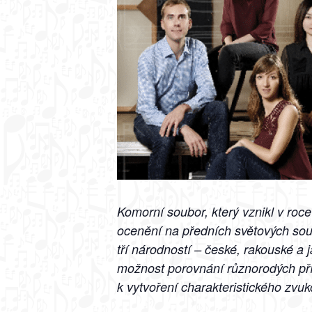
Komorní soubor, který vznikl v roc
ocenění na předních světových sou
tří národností – české, rakouské a
možnost porovnání různorodých přís
k vytvoření charakteristického zvu