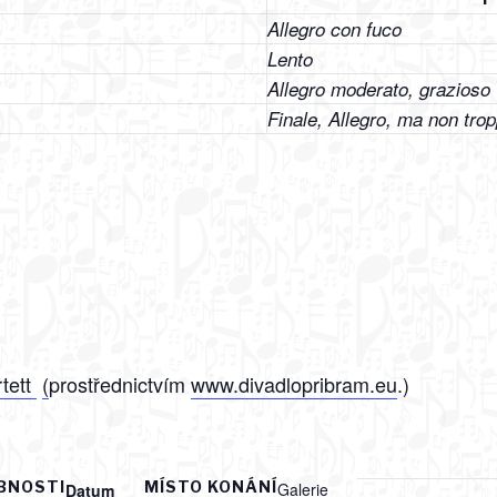
Allegro con fuco
Lento
Allegro moderato, grazioso
Finale, Allegro, ma non tro
tett
(
prostřednictvím
www.divadlopribram.eu
.)
BNOSTI
MÍSTO KONÁNÍ
Galerie
Datum