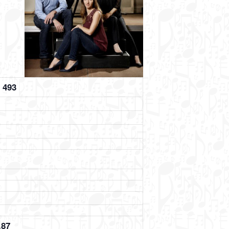
V 493
.87