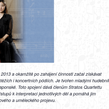
e 2013 a okamžitě po zahájení činnosti začal získávat
těžích i koncertních pódiích. Je tvořen mladými hudební
 japonské. Toto spojení dává členům Stratos Quartettu
tupů k interpretaci jednotlivých děl a pomáhá jim
kového a uměleckého projevu.