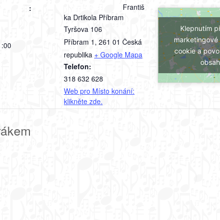
Františ
:
ka Drtikola Příbram
Klepnutím př
Tyršova 106
marketingové
Příbram 1
,
261 01
Česká
1:00
cookie a povol
republika
+ Google Mapa
obsah
Telefon:
318 632 628
Web pro Místo konání:
klikněte zde.
řákem