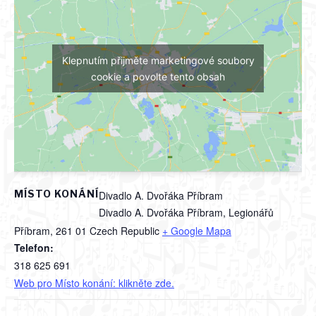
Klepnutím přijměte marketingové soubory
cookie a povolte tento obsah
MÍSTO KONÁNÍ
Divadlo A. Dvořáka Příbram
Divadlo A. Dvořáka Příbram, Legionářů
Příbram
,
261 01
Czech Republic
+ Google Mapa
Telefon:
318 625 691
Web pro Místo konání: klikněte zde.