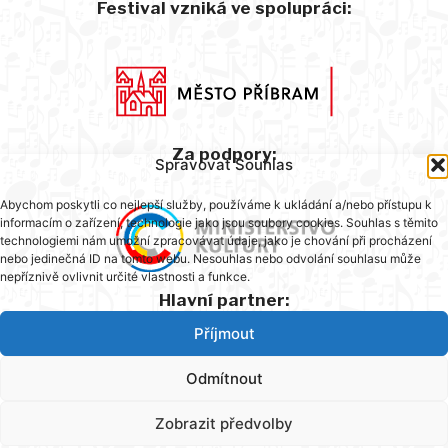
Festival vzniká ve spolupráci:
Za podpory:
Spravovat Souhlas
Abychom poskytli co nejlepší služby, používáme k ukládání a/nebo přístupu k
informacím o zařízení, technologie jako jsou soubory cookies. Souhlas s těmito
technologiemi nám umožní zpracovávat údaje, jako je chování při procházení
nebo jedinečná ID na tomto webu. Nesouhlas nebo odvolání souhlasu může
nepříznivě ovlivnit určité vlastnosti a funkce.
Hlavní partner:
Příjmout
Odmítnout
Zobrazit předvolby