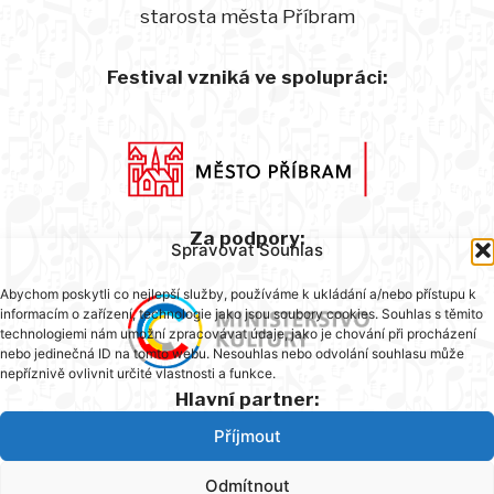
starosta města Příbram
Festival vzniká ve spolupráci:
Za podpory:
Spravovat Souhlas
Abychom poskytli co nejlepší služby, používáme k ukládání a/nebo přístupu k
informacím o zařízení, technologie jako jsou soubory cookies. Souhlas s těmito
technologiemi nám umožní zpracovávat údaje, jako je chování při procházení
nebo jedinečná ID na tomto webu. Nesouhlas nebo odvolání souhlasu může
nepříznivě ovlivnit určité vlastnosti a funkce.
Hlavní partner:
Příjmout
Odmítnout