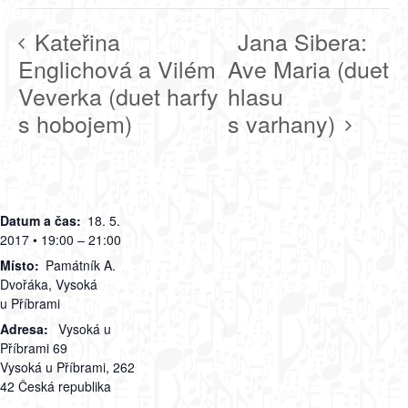
Kateřina
Jana Sibera:
Englichová a Vilém
Ave Maria (duet
Veverka (duet harfy
hlasu
s hobojem)
s varhany)
Datum a čas:
18. 5.
2017 • 19:00 – 21:00
Místo:
Památník A.
Dvořáka, Vysoká
u Příbrami
Adresa:
Vysoká u
Příbrami 69
Vysoká u Příbrami
,
262
42
Česká republika