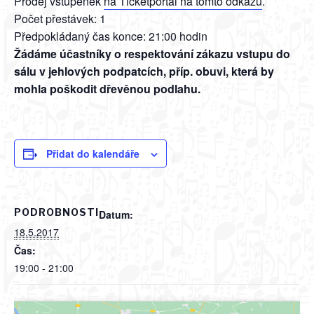
Prodej vstupenek
na Ticketportal na tomto odkazu
.
Počet přestávek: 1
Předpokládaný čas konce: 21:00 hodin
Žádáme účastníky o respektování zákazu vstupu do
sálu v jehlových podpatcích, příp. obuvi, která by
mohla poškodit dřevěnou podlahu.
Přidat do kalendáře
PODROBNOSTI
Datum:
18.5.2017
Čas:
19:00 - 21:00