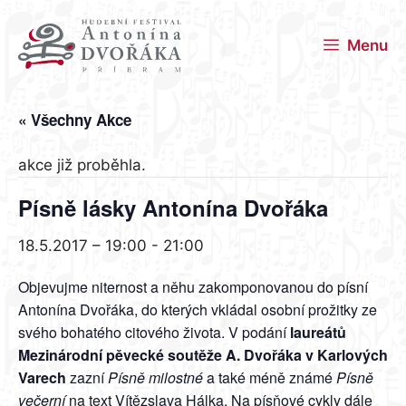
Přeskočit
na
Menu
obsah
« Všechny Akce
akce již proběhla.
Písně lásky Antonína Dvořáka
18.5.2017 – 19:00
-
21:00
Objevujme niternost a něhu zakomponovanou do písní
Antonína Dvořáka, do kterých vkládal osobní prožitky ze
svého bohatého citového života. V podání
laureátů
Mezinárodní pěvecké soutěže A. Dvořáka v Karlových
Varech
zazní
Písně milostné
a také méně známé
Písně
večerní
na text Vítězslava Hálka. Na písňové cykly dále