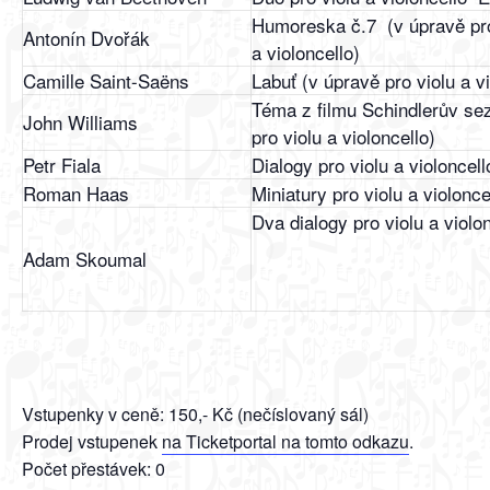
Humoreska č.7 (v úpravě pro
Antonín Dvořák
a violoncello)
Camille Saint-Saëns
Labuť (v úpravě pro violu a vi
Téma z filmu Schindlerův se
John Williams
pro violu a violoncello)
Petr Fiala
Dialogy pro violu a violoncell
Roman Haas
Miniatury pro violu a violonc
Dva dialogy pro violu a violo
Adam Skoumal
Vstupenky v ceně: 150,- Kč (nečíslovaný sál)
Prodej vstupenek
na Ticketportal na tomto odkazu
.
Počet přestávek: 0