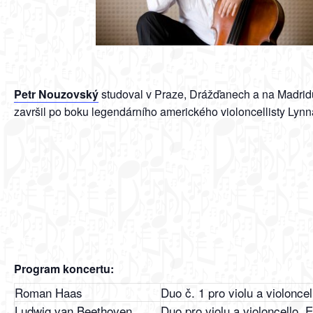
Petr Nouzovský
studoval v Praze, Drážďanech a na Madrid
završil po boku legendárního amerického violoncellisty Lynn
Program koncertu:
Roman Haas
Duo č. 1 pro violu a violonce
Ludwig van Beethoven
Duo pro violu a violoncello 