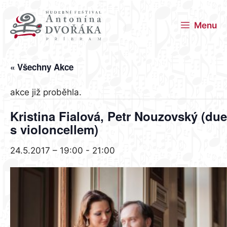
Přeskočit
na
Menu
obsah
« Všechny Akce
akce již proběhla.
Kristina Fialová, Petr Nouzovský (due
s violoncellem)
24.5.2017 – 19:00
-
21:00