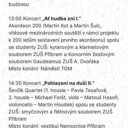
budovou
13:00 Koncert
„Ať hudba zní I.“
Akordeon 200 (Martin Kot a Martin Šulc,
vítězové mezinárodních soutěží v rámci projektu
k 200 letům sestavení prvního akordeonu) spolu
se studenty ZUŠ: kytarovým a klarinetovým
souborem ZUŠ Příbram a Komorním žesťovým
souborem Gaudeamus ZUŠ A. Dvořáka
Místo konání: Náměstí TGM
14:30 Koncert
„Pohlazení na duši II.“
Ševčík Quartet (1. housle – Pavla Tesařová,
2. housle – Michael Foršt, viola – Matouš Hasoň,
violoncello – Martin Houdek) spolu se studenty
ZUŠ: smyčcovým a flétnovým souborem ZUŠ
Příbram
Místo konání: vestibul Nemocnice Příbram