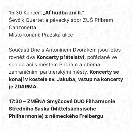
15:30 Koncert
„Ať hudba zní II.“
Ševčík Quartet a pěvecký sbor ZUŠ Příbram
Canzonetta
Místo konání: Pražská ulice
Součástí Dne s Antonínem Dvořákem jsou letos
rovněž dva
Koncerty přátelství,
pořádané ve
spolupráci s městem Příbram a oběma
zahraničními partnerskými městy.
Koncerty se
konají v kostele sv. Jakuba,
vstup na koncerty
je ZDARMA.
17:30 – ZMĚNA Smyčcové DUO Filharmonie
Středního Saska (Mittelsächsische
Philharmonie) z německého Freibergu
program koncertu*: