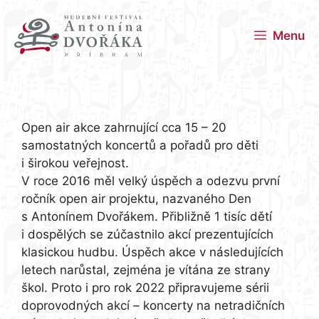
Menu
účinkují:
Open air akce zahrnující cca 15 – 20
samostatných koncertů a pořadů pro děti
i širokou veřejnost.
V roce 2016 měl velký úspěch a odezvu první
ročník open air projektu, nazvaného Den
s Antonínem Dvořákem. Přibližně 1 tisíc dětí
i dospělých se zúčastnilo akcí prezentujících
klasickou hudbu. Úspěch akce v následujících
letech narůstal, zejména je vítána ze strany
škol. Proto i pro rok 2022 připravujeme sérii
doprovodných akcí – koncerty na netradičních