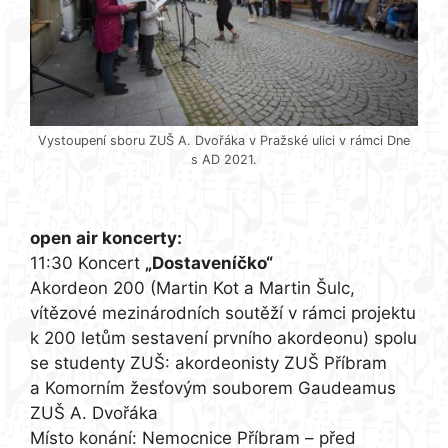
Vystoupení sboru ZUŠ A. Dvořáka v Pražské ulici v rámci Dne
s AD 2021.
program*:
open air koncerty:
11:30 Koncert
„Dostaveníčko“
Akordeon 200 (Martin Kot a Martin Šulc,
vítězové mezinárodních soutěží v rámci projektu
k 200 letům sestavení prvního akordeonu) spolu
se studenty ZUŠ: akordeonisty ZUŠ Příbram
a Komorním žesťovým souborem Gaudeamus
ZUŠ A. Dvořáka
Místo konání: Nemocnice Příbram – před