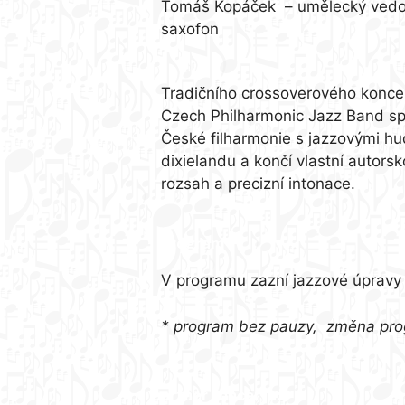
Tomáš Kopáček – umělecký vedouc
saxofon
Tradičního crossoverového koncer
Czech Philharmonic Jazz Band spo
České filharmonie s jazzovými hud
dixielandu a končí vlastní autor
rozsah a precizní intonace.
program*:
V programu zazní jazzové úpravy d
* program bez pauzy, změna pr
partner koncertu: