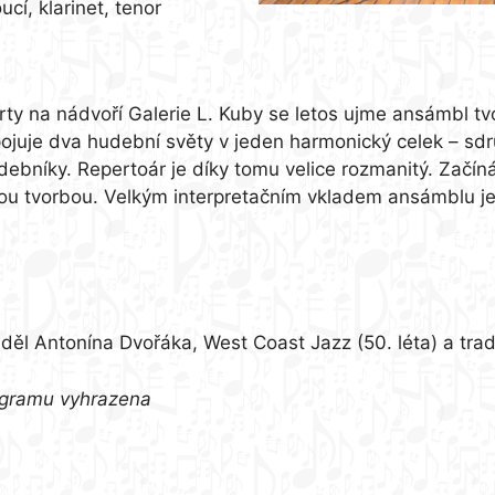
í, klarinet, tenor
ty na nádvoří Galerie L. Kuby se letos ujme ansámbl tvo
juje dva hudební světy v jeden harmonický celek – sdru
ebníky. Repertoár je díky tomu velice rozmanitý. Začíná
skou tvorbou. Velkým interpretačním vkladem ansámblu j
ěl Antonína Dvořáka, West Coast Jazz (50. léta) a tradi
ogramu vyhrazena