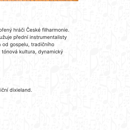
řený hráči České filharmonie.
žuje přední instrumentalisty
 od gospelu, tradičního
e tónová kultura, dynamický
ční dixieland.