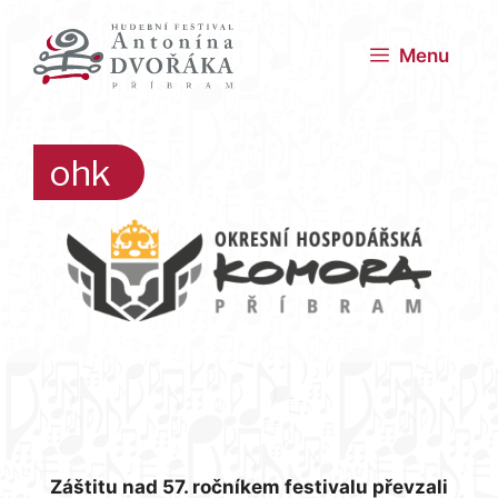
Přeskočit
na
Menu
obsah
ohk
Záštitu nad 57. ročníkem festivalu převzali