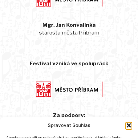
Mgr. Jan Konvalinka
starosta města Příbram
Festival vzniká ve spolupráci:
Za podpory:
Spravovat Souhlas
Abychom poskytli co nejlepší služby, používáme k ukládání a/nebo