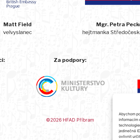
Matt Field
Mgr. Petra Peck
velvyslanec
hejtmanka Středočesk
i:
Za podpory:
Abychom pos
©2026 HFAD Příbram
informacím o
technologie
jedinečná I
ovlivnit urči