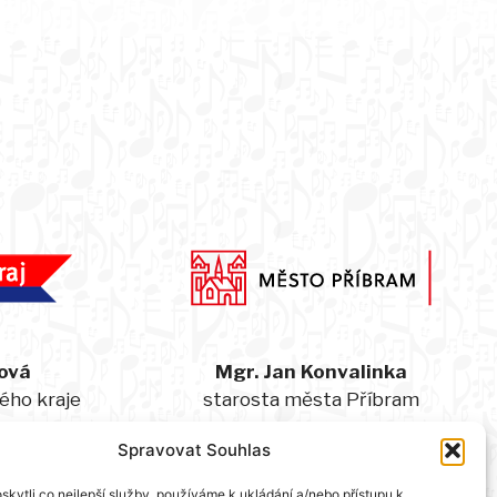
ová
Mgr. Jan Konvalinka
ého kraje
starosta města Příbram
Spravovat Souhlas
kytli co nejlepší služby, používáme k ukládání a/nebo přístupu k