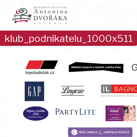
Přeskočit
na
obsah
klub_podnikatelu_1000x511