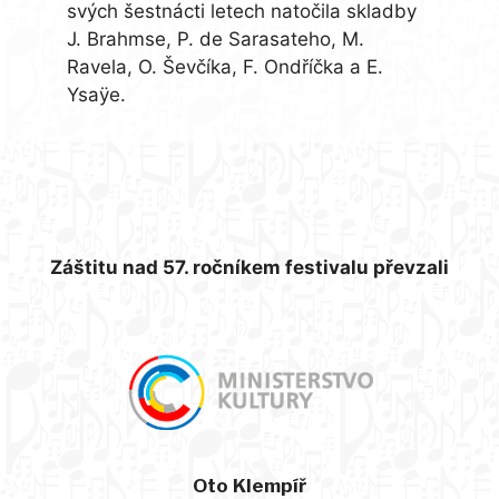
svých šestnácti letech natočila skladby
J. Brahmse, P. de Sarasateho, M.
Ravela, O. Ševčíka, F. Ondříčka a E.
Ysaÿe.
Záštitu nad 57. ročníkem festivalu převzali
Oto Klempíř