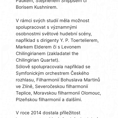
Paukem, Stephenem Shippsem či
Borisem Kushnirem.
V rámci svých studií měla možnost
spolupracovat s významnými
osobnostmi světové hudební scény,
například s dirigenty Y. P. Toertelierem,
Markem Elderem či s Levonem
Chilingirianem (zakladatel the
Chilingirian Quartet).
Sólově spolupracovala například se
Symfonickým orchestrem Českého
rozhlasu, Filharmonií Bohuslava Martinů
ve Zlíně, Severočeskou filharmonií
Teplice, Moravskou filharmonií Olomouc,
Plzeňskou filharmonií a dalšími.
V roce 2014 dostala příležitost