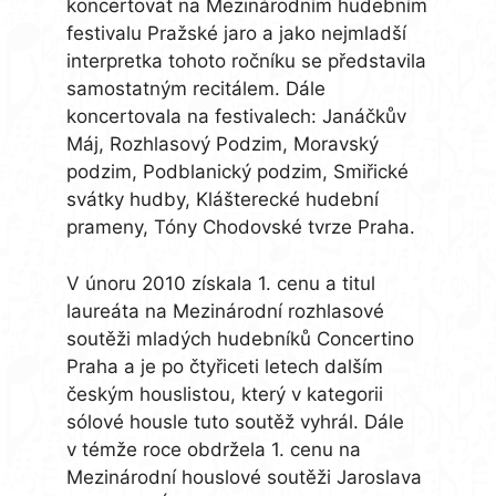
koncertovat na Mezinárodním hudebním
festivalu Pražské jaro a jako nejmladší
interpretka tohoto ročníku se představila
samostatným recitálem. Dále
koncertovala na festivalech: Janáčkův
Máj, Rozhlasový Podzim, Moravský
podzim, Podblanický podzim, Smiřické
svátky hudby, Klášterecké hudební
prameny, Tóny Chodovské tvrze Praha.
V únoru 2010 získala 1. cenu a titul
laureáta na Mezinárodní rozhlasové
soutěži mladých hudebníků Concertino
Praha a je po čtyřiceti letech dalším
českým houslistou, který v kategorii
sólové housle tuto soutěž vyhrál. Dále
v témže roce obdržela 1. cenu na
Mezinárodní houslové soutěži Jaroslava