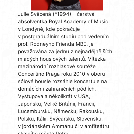
Julie Svěcená (*1994) – čerstvá
absolventka Royal Academy of Music
v Londýně, kde pokračuje
v postgraduálním studiu pod vedením
prof. Rodneyho Frienda MBE, je
považována za jednu z nejnadějnějších
mladých houslových talentů. Vítězka
mezinárodní rozhlasové soutěže
Concertino Praga roku 2010 v oboru
sólové housle rozsáhle koncertuje na
domácích i zahraničních pódiích.
Vystupovala několikrát v USA,
Japonsku, Velké Británii, Francii,
Lucembursku, Německu, Rakousku,
Polsku, Itálii, Švýcarsku, Slovensku,
v jordánském Ammánu či v amfiteátru
skalního města Petra.