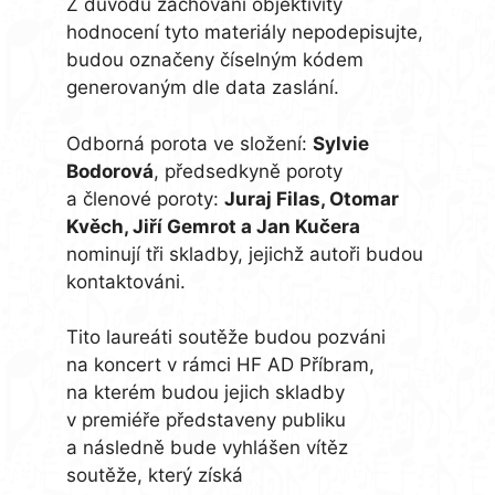
Z důvodu zachování objektivity
hodnocení tyto materiály nepodepisujte,
budou označeny číselným kódem
generovaným dle data zaslání.
Odborná porota ve složení:
Sylvie
Bodorová
, předsedkyně poroty
a členové poroty:
Juraj Filas, Otomar
Kvěch, Jiří Gemrot a Jan Kučera
nominují tři skladby, jejichž autoři budou
kontaktováni.
Tito laureáti soutěže budou pozváni
na koncert v rámci HF AD Příbram,
na kterém budou jejich skladby
v premiéře představeny publiku
a následně bude vyhlášen vítěz
soutěže, který získá