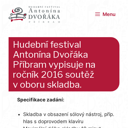
Přeskočit
na
Menu
obsah
Hudební festival
Antonína Dvořáka
Příbram vypisuje na
ročník 2016 soutěž
v oboru skladba.
Specifikace zadání:
Skladba v obsazení sólový nástroj, příp.
hlas s doprovodem klavíru