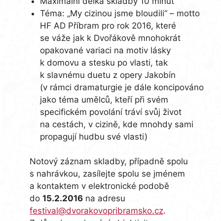
Maximální délka skladby 10 minut
Téma: „My cizinou jsme bloudili“ – motto
HF AD Příbram pro rok 2016, které
se váže jak k Dvořákově mnohokrát
opakované variaci na motiv lásky
k domovu a stesku po vlasti, tak
k slavnému duetu z opery Jakobín
(v rámci dramaturgie je dále koncipováno
jako téma umělců, kteří při svém
specifickém povolání tráví svůj život
na cestách, v cizině, kde mnohdy sami
propagují hudbu své vlasti)
Notový záznam skladby, případně spolu
s nahrávkou, zasílejte spolu se jménem
a kontaktem v elektronické podobě
do
15.2.2016
na adresu
festival@dvorakovopribramsko.cz
.