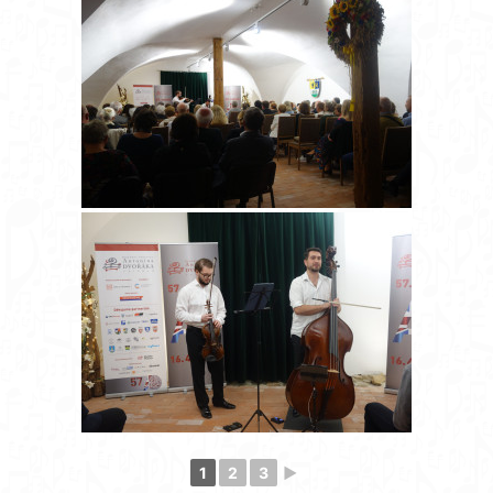
1
2
3
►