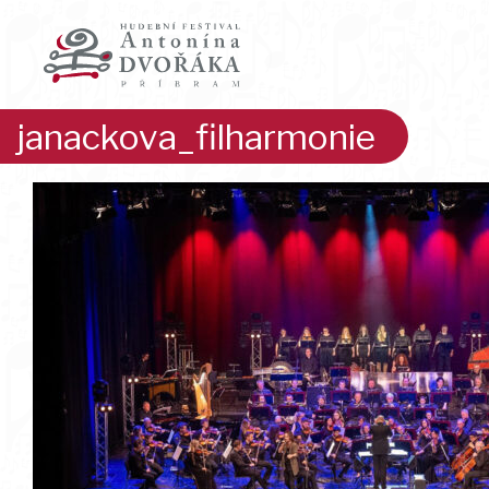
Přeskočit
na
obsah
janackova_filharmonie