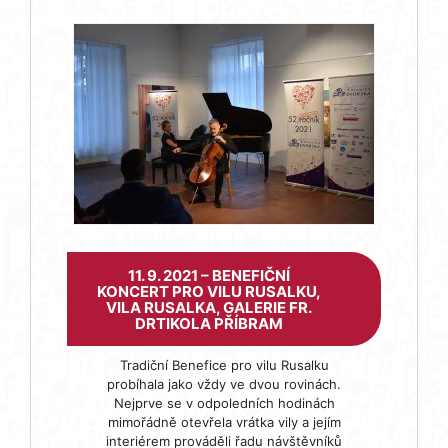
11. 9. 2021 – BENEFIČNÍ
KONCERT PRO VILU RUSALKU,
VILA RUSALKA, GALERIE FR.
DRTIKOLA PŘÍBRAM
Tradiční Benefice pro vilu Rusalku
probíhala jako vždy ve dvou rovinách.
Nejprve se v odpoledních hodinách
mimořádně otevřela vrátka vily a jejím
interiérem prováděli řadu návštěvníků