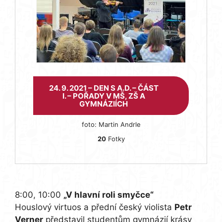
24. 9. 2021 – DEN S A.D. – ČÁST
I. – POŘADY V MŠ, ZŠ A
GYMNÁZIÍCH
foto: Martin Andrle
20
Fotky
8:00, 10:00
„V hlavní roli smyčce“
Houslový virtuos a přední český violista
Petr
Verner
představil studentům gymnázií krásy