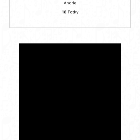
Andrle
16
Fotky