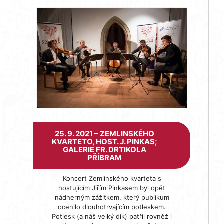
25. 9. 2021 – ZEMLINSKÉHO
KVARTETO, HOST. J. PINKAS;
GALERIE FR. DRTIKOLA
PŘÍBRAM
Koncert Zemlinského kvarteta s
hostujícím Jiřím Pinkasem byl opět
nádherným zážitkem, který publikum
ocenilo dlouhotrvajícím potleskem.
Potlesk (a náš velký dík) patřil rovněž i