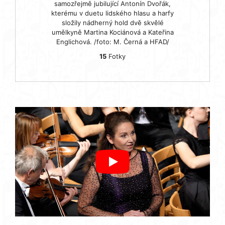
samozřejmě jubilující Antonín Dvořák,
kterému v duetu lidského hlasu a harfy
složily nádherný hold dvě skvělé
umělkyně Martina Kociánová a Kateřina
Englichová. /foto: M. Černá a HFAD/
15
Fotky