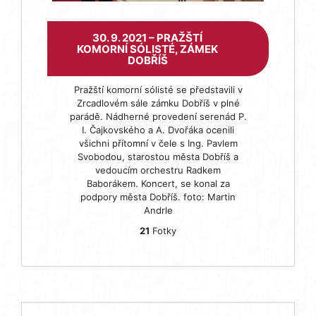
30. 9. 2021 – PRAŽŠTÍ
KOMORNÍ SÓLISTÉ, ZÁMEK
DOBŘÍŠ
Pražští komorní sólisté se představili v
Zrcadlovém sále zámku Dobříš v plné
parádě. Nádherné provedení serenád P.
I. Čajkovského a A. Dvořáka ocenili
všichni přítomní v čele s Ing. Pavlem
Svobodou, starostou města Dobříš a
vedoucím orchestru Radkem
Baborákem. Koncert, se konal za
podpory města Dobříš. foto: Martin
Andrle
21
Fotky