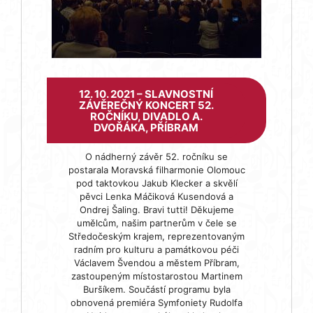
12. 10. 2021 – SLAVNOSTNÍ
ZÁVĚREČNÝ KONCERT 52.
ROČNÍKU, DIVADLO A.
DVOŘÁKA, PŘÍBRAM
O nádherný závěr 52. ročníku se
postarala Moravská filharmonie Olomouc
pod taktovkou Jakub Klecker a skvělí
pěvci Lenka Máčiková Kusendová a
Ondrej Šaling. Bravi tutti! Děkujeme
umělcům, našim partnerům v čele se
Středočeským krajem, reprezentovaným
radním pro kulturu a památkovou péči
Václavem Švendou a městem Příbram,
zastoupeným místostarostou Martinem
Buršíkem. Součástí programu byla
obnovená premiéra Symfoniety Rudolfa