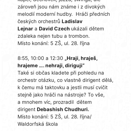
zároveň jsou nám známe i z divokých
melodií moderní hudby. Hráči předních
českých orchestrů
Ladislav
Lejnar
a
David Czech
ukázali dětem
zdaleka nejen tubu a trombon.
Místo konání: 5 ZŠ, ul. 28. října
8:55, 10:00 a 12:30
„Hraji, hraješ,
hrajeme …. nehraji, diriguji“
Také si občas kladete při pohledu na
orchestr otázku, co vlastně dirigent dělá,
k čemu má taktovku a jestli musí cvičit
stejně jako hráči na nástroje? To vše,
a mnohem víc, prozradil dětem
dirigent
Debashish Chudhuri.
Místo konání: 5 ZŠ, ul. 28. října/
Waldorfská škola