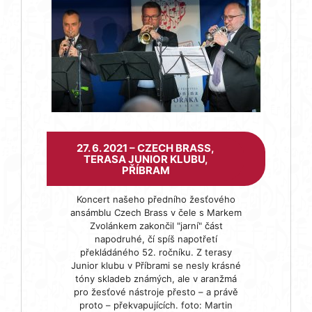
27. 6. 2021 – CZECH BRASS,
TERASA JUNIOR KLUBU,
PŘÍBRAM
Koncert našeho předního žesťového
ansámblu Czech Brass v čele s Markem
Zvolánkem zakončil "jarní" část
napodruhé, čí spíš napotřetí
překládáného 52. ročníku. Z terasy
Junior klubu v Příbrami se nesly krásné
tóny skladeb známých, ale v aranžmá
pro žesťové nástroje přesto – a právě
proto – překvapujících. foto: Martin