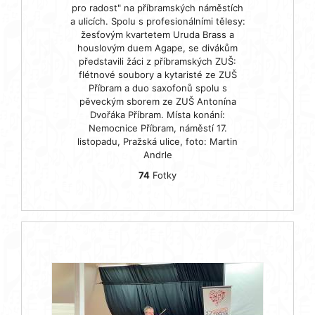
pro radost" na příbramských náměstích
a ulicích. Spolu s profesionálními tělesy:
žesťovým kvartetem Uruda Brass a
houslovým duem Agape, se divákům
představili žáci z příbramských ZUŠ:
flétnové soubory a kytaristé ze ZUŠ
Příbram a duo saxofonů spolu s
pěveckým sborem ze ZUŠ Antonína
Dvořáka Příbram. Místa konání:
Nemocnice Příbram, náměstí 17.
listopadu, Pražská ulice, foto: Martin
Andrle
74
Fotky