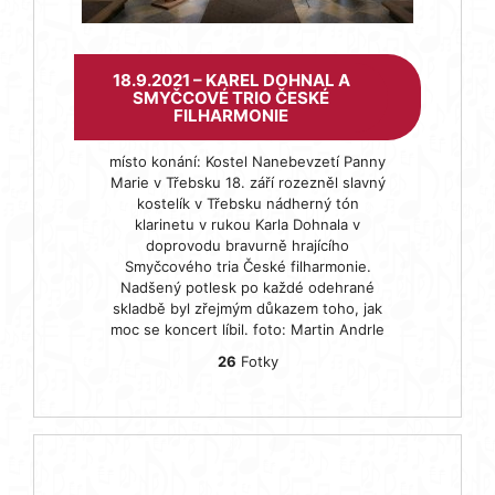
18.9.2021 – KAREL DOHNAL A
SMYČCOVÉ TRIO ČESKÉ
FILHARMONIE
místo konání: Kostel Nanebevzetí Panny
Marie v Třebsku 18. září rozezněl slavný
kostelík v Třebsku nádherný tón
klarinetu v rukou Karla Dohnala v
doprovodu bravurně hrajícího
Smyčcového tria České filharmonie.
Nadšený potlesk po každé odehrané
skladbě byl zřejmým důkazem toho, jak
moc se koncert líbil. foto: Martin Andrle
26
Fotky