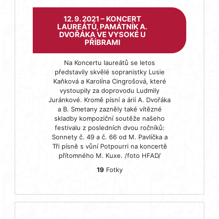
12. 9. 2021 – KONCERT
LAUREÁTŮ, PAMÁTNÍK A.
DVOŘÁKA VE VYSOKÉ U
PŘÍBRAMI
Na Koncertu laureátů se letos
představily skvělé sopranistky Lusie
Kaňková a Karolína Cingrošová, které
vystoupily za doprovodu Ludmily
Juránkové. Kromě písní a árií A. Dvořáka
a B. Smetany zazněly také vítězné
skladby kompoziční soutěže našeho
festivalu z posledních dvou ročníků:
Sonnety č. 49 a č. 66 od M. Pavlíčka a
Tři písně s vůní Potpourri na koncertě
přítomného M. Kuxe. /foto HFAD/
19
Fotky