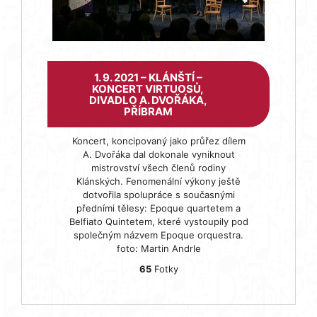
1. 9. 2021 – KLÁNŠTÍ –
KONCERT VIRTUOSŮ,
DIVADLO A. DVOŘÁKA,
PŘÍBRAM
Koncert, koncipovaný jako průřez dílem
A. Dvořáka dal dokonale vyniknout
mistrovství všech členů rodiny
Klánských. Fenomenální výkony ještě
dotvořila spolupráce s současnými
předními tělesy: Epoque quartetem a
Belfiato Quintetem, které vystoupily pod
společným názvem Epoque orquestra.
foto: Martin Andrle
65
Fotky