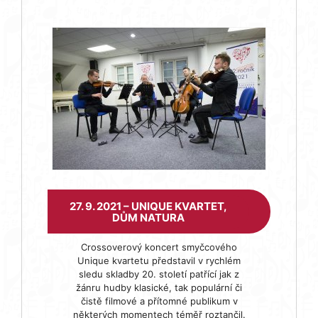
27. 9. 2021 – UNIQUE KVARTET,
DŮM NATURA
Crossoverový koncert smyčcového
Unique kvartetu představil v rychlém
sledu skladby 20. století patřící jak z
žánru hudby klasické, tak populární či
čistě filmové a přítomné publikum v
některých momentech téměř roztančil.