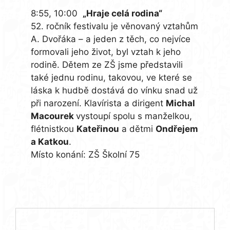
8:55, 10:00
„Hraje celá rodina“
52. ročník festivalu je věnovaný vztahům
A. Dvořáka – a jeden z těch, co nejvíce
formovali jeho život, byl vztah k jeho
rodině. Dětem ze ZŠ jsme představili
také jednu rodinu, takovou, ve které se
láska k hudbě dostává do vínku snad už
při narození. Klavírista a dirigent
Michal
Macourek
vystoupí spolu s manželkou,
flétnistkou
Kateřinou
a dětmi
Ondřejem
a Katkou
.
Místo konání: ZŠ Školní 75