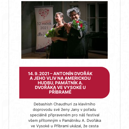
14. 9. 2021 – ANTONÍN DVOŘÁK
A JEHO VLIV NA AMERICKOU
HUDBU, PAMÁTNÍK A.
DVOŘÁKA VE VYSOKÉ U
PŘÍBRAMĚ
Debashish Chaudhuri za klavírního
doprovodu své ženy Jany v pořadu
speciálně připraveném pro náš festival
všem přítomným v Památníku A. Dvořáka
ve Vysoké u Příbrami ukázal, že cesta