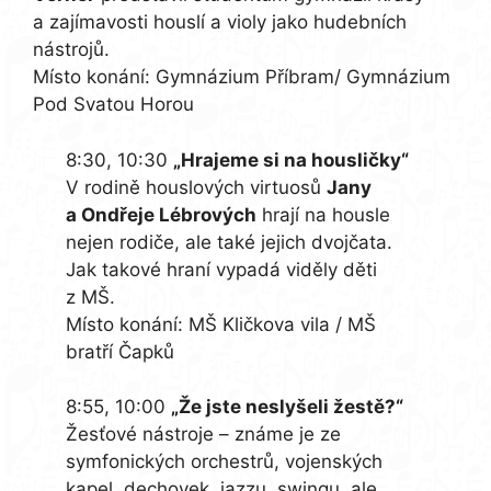
a zajímavosti houslí a violy jako hudebních
nástrojů.
Místo konání: Gymnázium Příbram/ Gymnázium
Pod Svatou Horou
8:30, 10:30
„Hrajeme si na housličky“
V rodině houslových virtuosů
Jany
a Ondřeje Lébrových
hrají na housle
nejen rodiče, ale také jejich dvojčata.
Jak takové hraní vypadá viděly děti
z MŠ.
Místo konání: MŠ Kličkova vila / MŠ
bratří Čapků
8:55, 10:00
„Že jste neslyšeli žestě?“
Žesťové nástroje – známe je ze
symfonických orchestrů, vojenských
kapel, dechovek, jazzu, swingu, ale