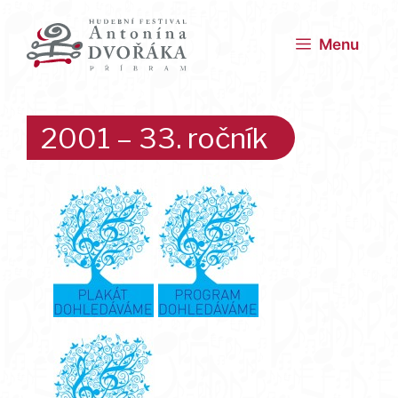
Přeskočit
na
Menu
obsah
2001 – 33. ročník