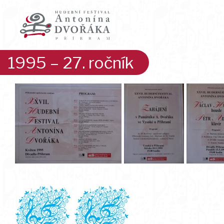
Přeskočit
na
obsah
1995 – 27. ročník