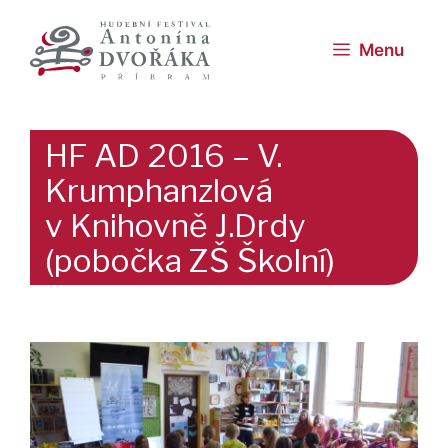
Přeskočit
na
Menu
obsah
HF AD 2016 – V.
Krumphanzlová
v Knihovně J.Drdy
(pobočka ZŠ Školní)