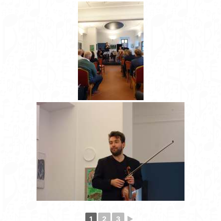
1
2
3
►