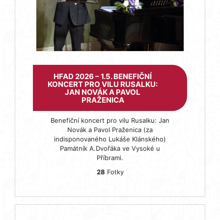
HFAD 2026 – 1.5. BENEFIČNÍ
KONCERT PRO VILU RUSALKU:
JAN NOVÁK A PAVOL
PRAŽENICA
Benefiční koncert pro vilu Rusalku: Jan
Novák a Pavol Praženica (za
indisponovaného Lukáše Klánského)
Památník A.Dvořáka ve Vysoké u
Příbrami.
28
Fotky