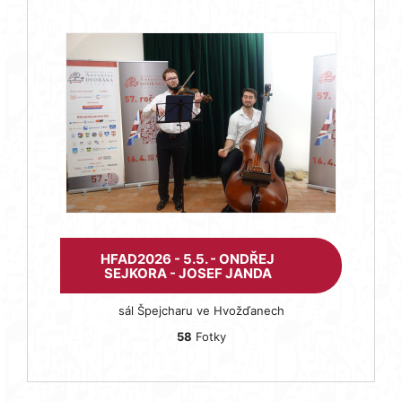
HFAD2026 - 5.5. - ONDŘEJ
SEJKORA - JOSEF JANDA
sál Špejcharu ve Hvožďanech
58
Fotky