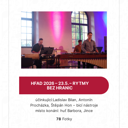
HFAD 2026 – 23.5. – RYTMY
BEZ HRANIC
účinkující:Ladislav Bilan, Antonín
Procházka, Štěpán Hon – bicí nástroje
místo konání: huť Barbora, Jince
78
Fotky