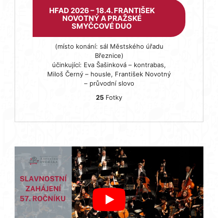
HFAD 2026 – 18.4. FRANTIŠEK
NOVOTNÝ A PRAŽSKÉ
SMYČCOVÉ DUO
(místo konání: sál Městského úřadu
Březnice)
účinkující: Eva Šašinková – kontrabas,
Miloš Černý – housle, František Novotný
– průvodní slovo
25
Fotky