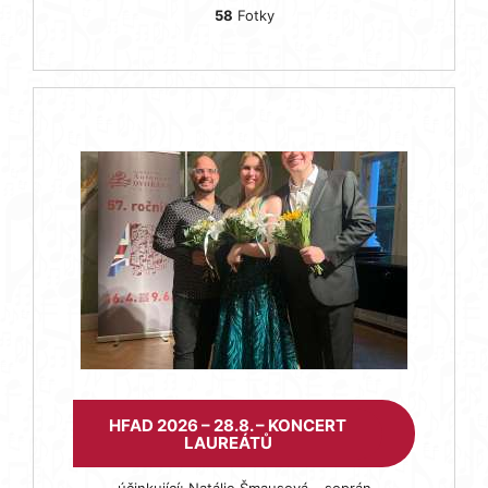
58
Fotky
HFAD 2026 – 28.8. – KONCERT
LAUREÁTŮ
účinkující: Natálie Šmausová – soprán