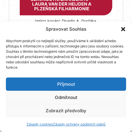
LAURA VAN DER HEIJDEN A
PLZEŇSKÁ FILHARMONIE
(místo konání: Divadlo A. Dvořáka,
Příbram)
Spravovat Souhlas
účinkující: Laura van der Heijden (Velká
Británie) – violoncello, Plzeňská
Abychom poskytli co nejlepší služby, používáme k ukládání a/nebo
filharmonie, Chuhei Iwasaki (Japonsko)
přístupu k informacím o zařízení, technologie jako jsou soubory cookies.
– dirigent
Souhlas s těmito technologiemi nám umožní zpracovávat údaje, jako je
chování při procházení nebo jedinečná ID na tomto webu. Nesouhlas
57
Fotky
nebo odvolání souhlasu může nepříznivě ovlivnit určité vlastnosti a
funkce.
Příjmout
Odmítnout
Zobrazit předvolby
Zásady cookies
Zásady ochrany osobních údajů