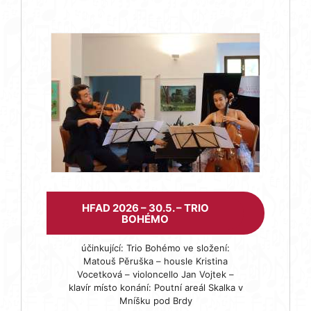
HFAD 2026 – 30.5. – TRIO
BOHÉMO
účinkující: Trio Bohémo ve složení:
Matouš Pěruška – housle Kristina
Vocetková – violoncello Jan Vojtek –
klavír místo konání: Poutní areál Skalka v
Mníšku pod Brdy