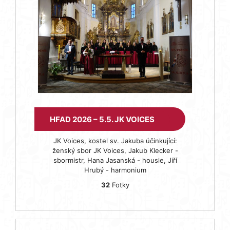
HFAD 2026 – 5.5. JK VOICES
JK Voices, kostel sv. Jakuba účinkující:
ženský sbor JK Voices, Jakub Klecker -
sbormistr, Hana Jasanská - housle, Jiří
Hrubý - harmonium
32
Fotky