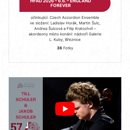
HFAD 2026 – 6.6. – ENGLAND
FOREVER
účinkující: Czech Accordion Ensemble
ve složení: Ladislav Horák, Martin Šulc,
Andrea Šulcová a Filip Kratochvíl –
akordeony místo konání: nádvoří Galerie
L. Kuby, Březnice
36
Fotky