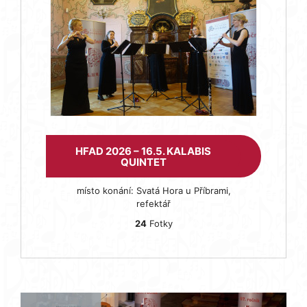
HFAD 2026 – 16.5. KALABIS
QUINTET
místo konání: Svatá Hora u Příbrami,
refektář
24
Fotky