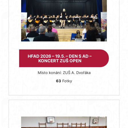
HFAD 2026 – 19.5. – DEN S AD –
KONCERT ZUŠ OPEN
Místo konání: ZUŠ A. Dvořáka
63
Fotky