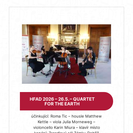
HFAD 2026 – 26.5. – QUARTET
FOR THE EARTH
účinkující: Roma Tic – housle Matthew
Kettle – viola Julia Morneweg –
violoncello Karin Miura – klavír místo
konání: Zrcadlový sál Zámku Dobříš