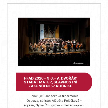
HFAD 2026 – 9.6. – A. DVOŘÁK:
STABAT MATER, SLAVNOSTNÍ
ZAKONČENÍ 57. ROČNÍKU
účinkující: Janáčkova filharmonie
Ostrava, sólisté: Alžběta Poláčková –
soprán, Sylva Čmugrová – mezzosoprán,