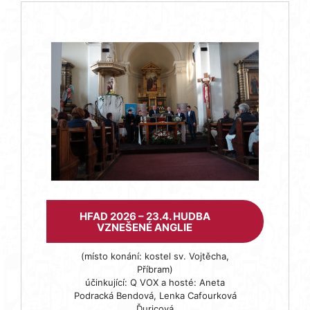
HFAD 2026 – 23.4. HUDBA
VZNEŠENÉ ANGLIE
(místo konání: kostel sv. Vojtěcha,
Příbram)
účinkující: Q VOX a hosté: Aneta
Podracká Bendová, Lenka Cafourková
Ďuricová