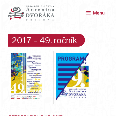
Přeskočit
na
Menu
obsah
2017 – 49. ročník