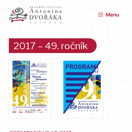
Přeskočit
na
Menu
obsah
2017 – 49. ročník